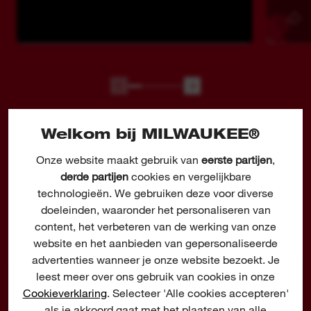
Welkom bij MILWAUKEE®
TECHNOLOGY DRIVEN
Onze website maakt gebruik van
eerste partijen
,
TOOLS
derde partijen
cookies en vergelijkbare
technologieën. We gebruiken deze voor diverse
Milwaukee® engineers don't just design tools, they
doeleinden, waaronder het personaliseren van
design tools to help you do your job better, faster and
content, het verbeteren van de werking van onze
safer.
website en het aanbieden van gepersonaliseerde
advertenties wanneer je onze website bezoekt. Je
leest meer over ons gebruik van cookies in onze
Cookieverklaring
. Selecteer 'Alle cookies accepteren'
als je akkoord gaat met het plaatsen van alle