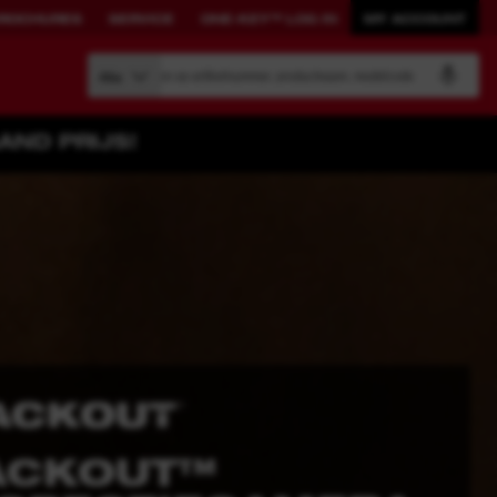
ROCHURES
SERVICE
ONE-KEY™ LOG IN
MY ACCOUNT
Zoeken op artikelnummer, productnaam, modelcode
Alle
AND PRIJS!
BOUW JE EIGEN
GEKOPPELDE
SYSTEEM.
OPLOSSINGEN.
PACKOUT™
ONE-KEY™
Bekijk alle met ONE-KEY™
verbonden tools
ONE-KEY™ Log in
L™ 10 KG