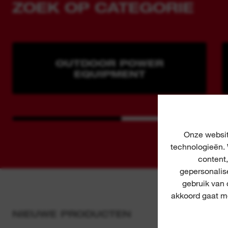
ZOEK OP CATEGORIE
OUTDOOR POWER
EQUIPMENT
Onze websit
technologieën. 
content
gepersonalis
gebruik van
akkoord gaat me
NIEUWE PRODUCTEN