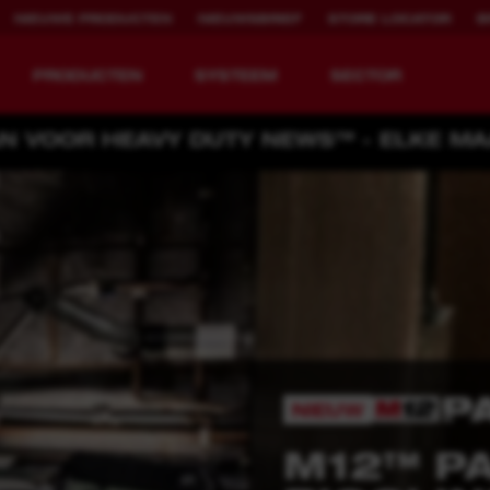
NIEUWE PRODUCTEN
NIEUWSBRIEF
STORE LOCATOR
B
PRODUCTEN
SYSTEEM
SECTOR
N VOOR HEAVY DUTY NEWS™ - ELKE MA
EQUIPMENT
OPLAADBARE
REDEFINED.
RUNTIJD.
MX FUEL™ Overview
REDLITHIUM™ USB
MX FUEL™ FORGE™
NIEUW
MX FUE