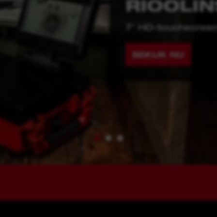
SLOOP
y
n
Levert 26 J slagen
BEKIJK NU