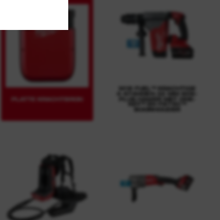
M18 FUEL™ KRACHTIGE
4-STANDEN 32 MM SDS-
PLATTE KRACHTBRON
PLUS HAMER MET ONE-
KEY™ EN FIXTEC™
BOORHOUDER