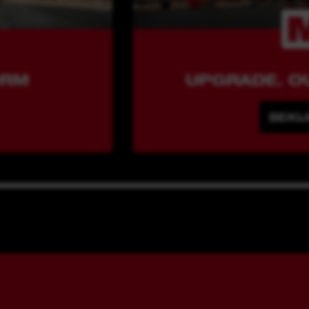
ORM
UPGRADE. O
BEKI