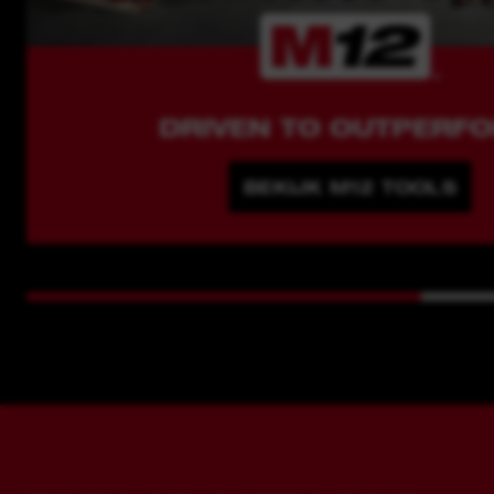
DRIVEN TO OUTPERF
BEKIJK M12 TOOLS