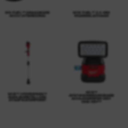
MX FUEL™ DRAAGBARE
M18 FUEL™ 3,5 MM
ACCU UITBREIDING
KNABBELSCHAAR
M18™
M18™ HYDROPASS™
AFSTANDSBEDIENBARE
KOOLBORSTELLOZE
SCHIJNWERPER MET
STAAFWATERPOMP
ONE-KEY™