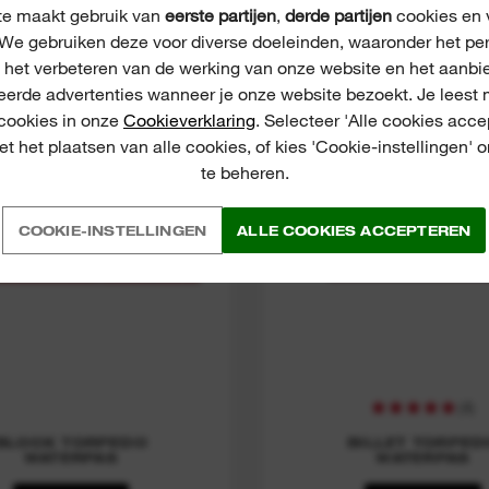
e maakt gebruik van
eerste partijen
,
derde partijen
cookies en v
We gebruiken deze voor diverse doeleinden, waaronder het pe
, het verbeteren van de werking van onze website en het aanbi
eerde advertenties wanneer je onze website bezoekt. Je leest 
ock Torpedo Level
Billet Torpedo Le
 cookies in onze
Cookieverklaring
. Selecteer 'Alle cookies acce
t het plaatsen van alle cookies, of kies 'Cookie-instellingen' 
te beheren.
COOKIE-INSTELLINGEN
ALLE COOKIES ACCEPTEREN
(
4
)
BLOCK TORPEDO
BILLET TORPED
WATERPAS
WATERPAS