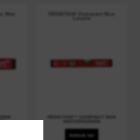
e Box
REDSTICK Compact Box
Levels
BONE
REDSTICK™ COMPACT BOX
EN
WATERPASSEN
BEKIJK NU