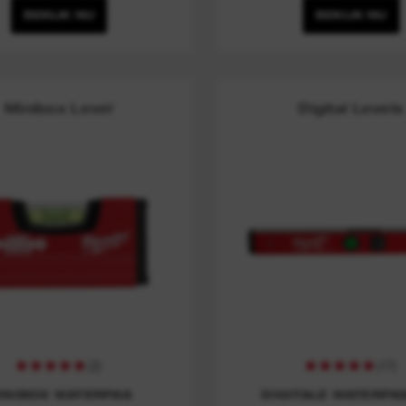
BEKIJK NU
BEKIJK NU
Minibox Level
Digital Levels
(
2
)
(
17
)
INIBOX WATERPAS
DIGITALE WATERPA