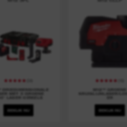
y
n
(
54
)
(
16
)
 DRIEDIMENSIONALE
M12™ GROENE
SER MET 3 GROENE
KRUISLIJNLASER/LO
0° LASER CIRKELS
ER
BEKIJK NU
BEKIJK NU