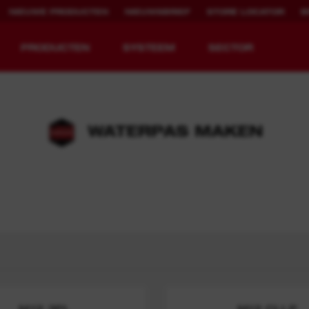
NIEUWE PRODUCTEN
NIEUWSBRIEF
STORE LOCATOR
B
PRODUCTEN
SYSTEEM
SECTOR
WATERPAS MAKEN
EQUIPMENT
OPLAADBARE
REDEFINED.
RUNTIJD.
MX FUEL™ Overview
REDLITHIUM™ USB
MX FUEL™ FORGE™
M12 3PL
M12 CLLP