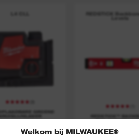
L4 CLL
REDSTICK Backbon
Levels
(
8
)
(
1
)
OPLAADBARE GROENE
KRUISLIJNLASER
REDSTICK™ BACK
BOX WATERPASS
Welkom bij MILWAUKEE®
BEKIJK NU
BEKIJK NU