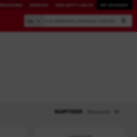
ROCHURES
SERVICE
ONE-KEY™ LOG IN
MY ACCOUNT
Zoeken op artikelnummer, productnaam, modelcode
Alle
BOUW JE EIGEN
GEKOPPELDE
SYSTEEM.
OPLOSSINGEN.
PACKOUT™
ONE-KEY™
Bekijk alle met ONE-KEY™
verbonden tools
SORTEER
Relevantie
ONE-KEY™ Log in
L4 CLLP