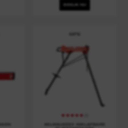
BEKIJK NU
MPS
(
1
)
SSEN
MILWAUKEE® INKLAPBARE