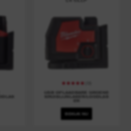
(
10
)
USB OPLAADBARE GROENE
ODLAS
KRUISLIJNLASER/LOODLAS
ER
BEKIJK NU