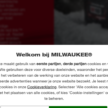
lektrische
us koel.
ng verdeeld om
n verminderen
er koel
dige
 de red link™
ze uit. Nadat
euw worden
daard accu's
oogste
e Milwaukee
Welkom bij MILWAUKEE®
e maakt gebruik van
eerste partijen
,
derde partijen
cookies en v
We gebruiken deze voor diverse doeleinden, waaronder het pe
, het verbeteren van de werking van onze website en het aanbi
eerde advertenties wanneer je onze website bezoekt. Je leest 
 cookies in onze
Cookieverklaring
. Selecteer 'Alle cookies acce
t het plaatsen van alle cookies, of kies 'Cookie-instellingen' 
te beheren.
R