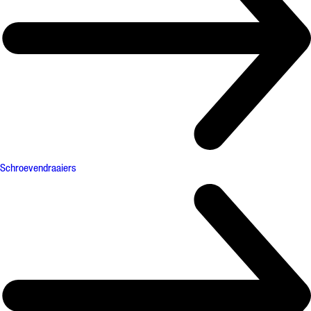
Schroevendraaiers