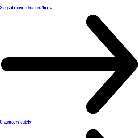
Slagschroevendraaiers
Nieuw
Slagmoersleutels