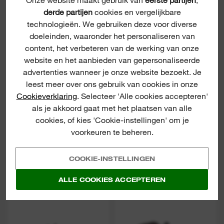
derde partijen
cookies en vergelijkbare
technologieën. We gebruiken deze voor diverse
doeleinden, waaronder het personaliseren van
content, het verbeteren van de werking van onze
website en het aanbieden van gepersonaliseerde
advertenties wanneer je onze website bezoekt. Je
leest meer over ons gebruik van cookies in onze
(
64
)
Cookieverklaring
. Selecteer 'Alle cookies accepteren'
M18 FUEL™ ONE-KEY™
SLAGHOUTBOOR EN
1″ SLAGMOERSLEUTEL
als je akkoord gaat met het plaatsen van alle
ZELFAANVOER -
MET FRICTIERING
ADAPTER
cookies, of kies 'Cookie-instellingen' om je
voorkeuren te beheren.
BEKIJK NU
BEKIJK NU
COOKIE-INSTELLINGEN
M18 F2CHS50
M18 FTHCHS35
ALLE COOKIES ACCEPTEREN