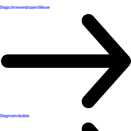
Slagschroevendraaiers
Nieuw
Slagmoersleutels