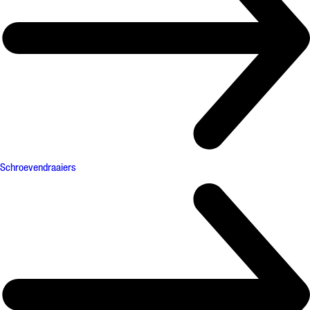
Schroevendraaiers