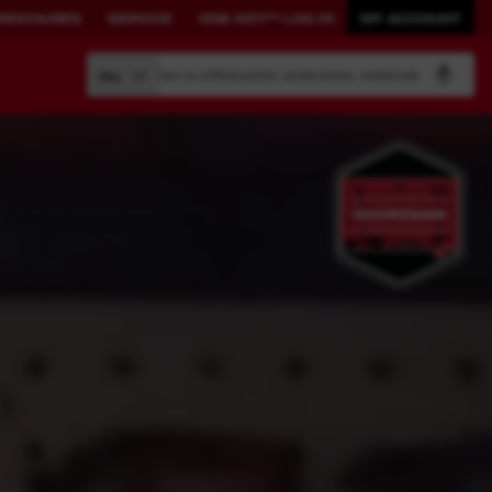
ROCHURES
SERVICE
ONE-KEY™ LOG IN
MY ACCOUNT
Zoeken op artikelnummer, productnaam, modelcode
Alle
BOUW JE EIGEN
GEKOPPELDE
SYSTEEM.
OPLOSSINGEN.
PACKOUT™
ONE-KEY™
Bekijk alle met ONE-KEY™
verbonden tools
ONE-KEY™ Log in