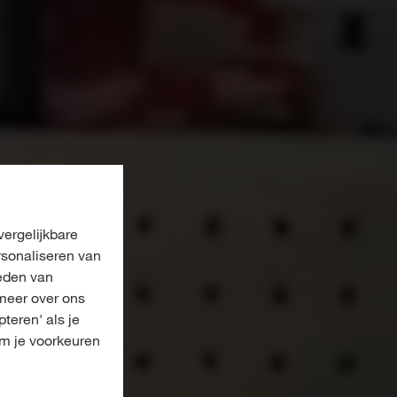
ergelijkbare
rsonaliseren van
eden van
meer over ons
pteren' als je
om je voorkeuren