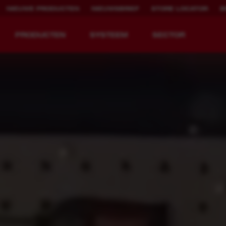
NIEUWE PRODUCTEN
NIEUWSBRIEF
STORE LOCATOR
B
PRODUCTEN
SYSTEEM
SECTOR
EQUIPMENT
OPLAADBARE
REDEFINED.
RUNTIJD.
MX FUEL™ Overview
REDLITHIUM™ USB
MX FUEL™ FORGE™