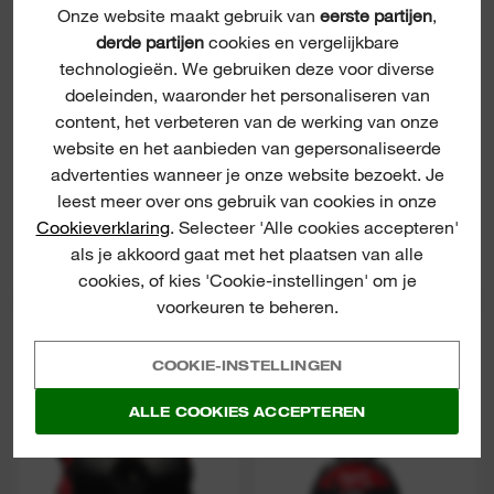
Onze website maakt gebruik van
eerste partijen
,
derde partijen
cookies en vergelijkbare
technologieën. We gebruiken deze voor diverse
doeleinden, waaronder het personaliseren van
content, het verbeteren van de werking van onze
website en het aanbieden van gepersonaliseerde
(
1
)
(
1
)
advertenties wanneer je onze website bezoekt. Je
M18 FUEL™ 10 MM
M18 FUEL™ 13 MM
ONTSTOPPINGSMACHI
ONTSTOPPINGSMACHI
leest meer over ons gebruik van cookies in onze
NE
NE
Cookieverklaring
. Selecteer 'Alle cookies accepteren'
als je akkoord gaat met het plaatsen van alle
BEKIJK NU
BEKIJK NU
cookies, of kies 'Cookie-instellingen' om je
voorkeuren te beheren.
M18 FFSDC16
MXF LSDP
COOKIE-INSTELLINGEN
ALLE COOKIES ACCEPTEREN