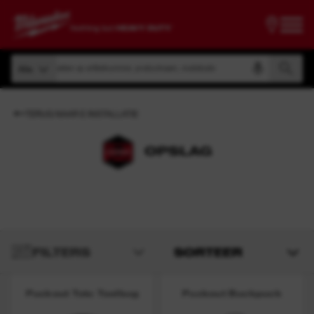
Zoeken op artikelnummer, productnaam, modelcode
Alle
Zoeken op artikelnummer, productnaam, modelcode
Alle
TERUG NAAR E INSTALLATIE
OPSLAG
FILTERS
SORTEER
Packout Tote Toolbag
Packout Backpack