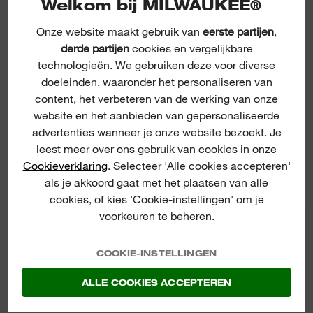
Welkom bij MILWAUKEE®
Onze website maakt gebruik van
eerste partijen
,
derde partijen
cookies en vergelijkbare
technologieën. We gebruiken deze voor diverse
doeleinden, waaronder het personaliseren van
content, het verbeteren van de werking van onze
website en het aanbieden van gepersonaliseerde
(
4
)
PACKOUT LEGE
advertenties wanneer je onze website bezoekt. Je
PACKOUT™
KOFFER + INLAY VOOR
leest meer over ons gebruik van cookies in onze
GEREEDSCHAPSKIST
DE ELEKTRICIEN
OP WIELEN
Cookieverklaring
. Selecteer 'Alle cookies accepteren'
als je akkoord gaat met het plaatsen van alle
BEKIJK NU
BEKIJK NU
cookies, of kies 'Cookie-instellingen' om je
voorkeuren te beheren.
COOKIE-INSTELLINGEN
ALLE COOKIES ACCEPTEREN