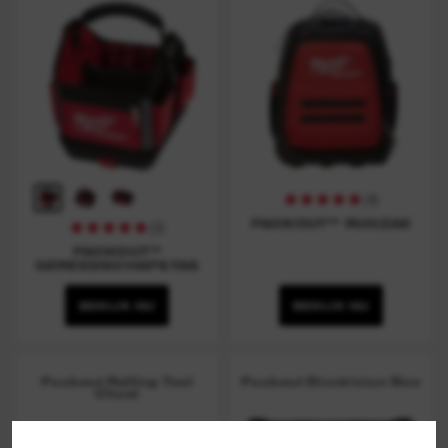
(
4
)
PACKOUT™ RUGZAK
(
3
)
PACKOUT™
GEREEDSCHAPSTAS
BEKIJK NU
BEKIJK NU
Packout Rolling Tool
Packout Electrician Box
Chest