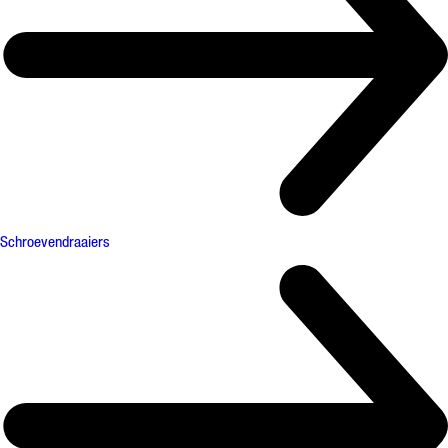
Schroevendraaiers