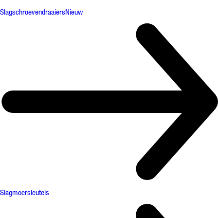
Slagschroevendraaiers
Nieuw
Slagmoersleutels