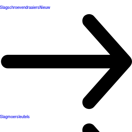
Slagschroevendraaiers
Nieuw
Slagmoersleutels