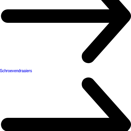
Schroevendraaiers