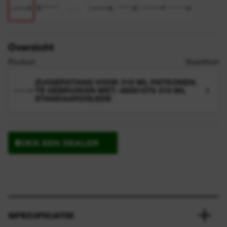
Overzicht
Product
Quantiteit
ZUIGERSTANG VOOR 310 ML PATRONEN.
TE GEBRUIKEN MET: 48081076 310 ML
1
STANDAARDSLEDE
ZOEK EEN DEALER
SPECIFICATIE