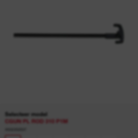
Selecteer model
CGUN PL ROD 310 P1M
4932352937