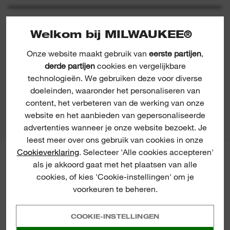
INBEGREPEN
Welkom bij MILWAUKEE®
Onze website maakt gebruik van
eerste partijen
,
BEOORDELINGEN & RECENSIES
derde partijen
cookies en vergelijkbare
technologieën. We gebruiken deze voor diverse
doeleinden, waaronder het personaliseren van
PRODUCT DOWNLOADS
content, het verbeteren van de werking van onze
website en het aanbieden van gepersonaliseerde
advertenties wanneer je onze website bezoekt. Je
leest meer over ons gebruik van cookies in onze
Cookieverklaring
. Selecteer 'Alle cookies accepteren'
MILWAUKEE® NIEUWSBRIEF
als je akkoord gaat met het plaatsen van alle
Registreer voor onze nieuwsbrief en
cookies, of kies 'Cookie-instellingen' om je
ontvang de laatste
voorkeuren te beheren.
productlanceringen, nieuws en
acties direct in uw inbox
COOKIE-INSTELLINGEN