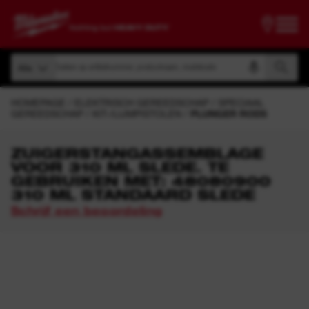
Zoeken op artikelnummer, productnaam, modelcode
Alle
Zoeken op artikelnummer, productnaam, modelcode
Alle
HOMEPAGE
ELEKTRISCH GEREEDSCHAP
SPECIAAL
GEREEDSCHAP
KIT-/LIJMPISTOLEN
PLUNGER RODS
ZUIGERSTANGASSEMBLAGE
VOOR 310 ML SLEDE. TE
GEBRUIKEN MET: 48080900
310 ML STANDAARD SLEDE
Schrijf een beoordeling