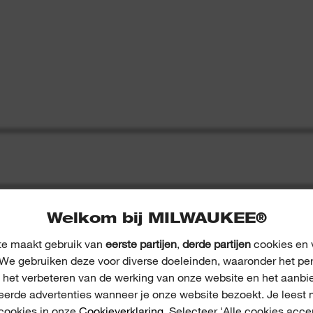
Welkom bij MILWAUKEE®
e maakt gebruik van
eerste partijen
,
derde partijen
cookies en v
We gebruiken deze voor diverse doeleinden, waaronder het pe
ECENSIES
, het verbeteren van de werking van onze website en het aanbi
eerde advertenties wanneer je onze website bezoekt. Je leest 
 cookies in onze
Cookieverklaring
. Selecteer 'Alle cookies acce