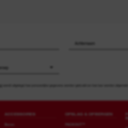
eroep
id
wordt uitgelegd hoe persoonlijke gegevens worden gebruikt en hoe kan worden afgemeld v
ACCESSOIRES
OPSLAG & OPBERGEN
Boren
PACKOUT™