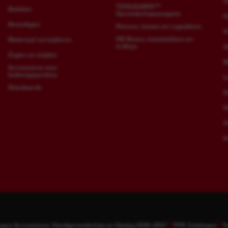
O
TOOLGUARD™
Beitelen
Gereedschapswagens
H
Bevestigen
Riemen, tassen en rugzakken
H
HD Boxen, inzetstukken en
Materiaal verwijderen
trolleys
G
Zagen en snijden
M
Accessoires voor
buitenapparatuur
L
Standaards
K
H
V
K
ogus Accessoires, Handgereedschap en Opslag 2026-2027
PPE Catalogus
Tu