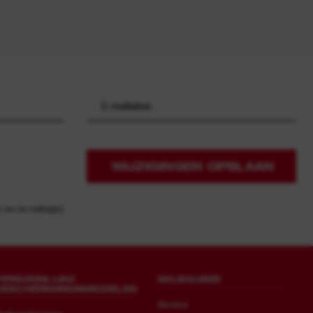
WIJZIGINGEN OPSLAAN
an de mailinglijst.
PERSOONLIJKE
MILWAUKEE
BESCHERMINGSMIDDELEN
Service