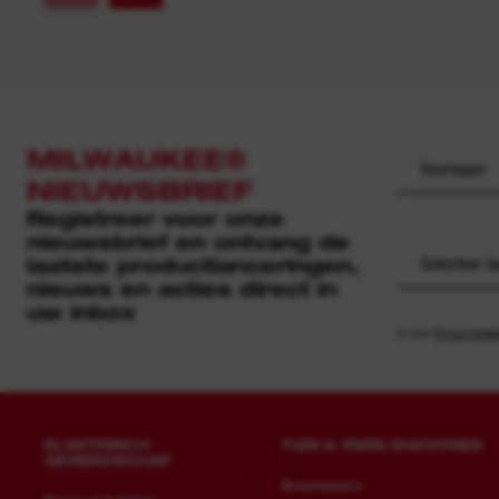
MILWAUKEE®
NIEUWSBRIEF
Registreer voor onze
nieuwsbrief en ontvang de
laatste productlanceringen,
Selecteer b
nieuws en acties direct in
uw inbox
In ons
Privacybele
ELEKTRISCH
TUIN & PARK MACHINES
GEREEDSCHAP
Grasmaaiers