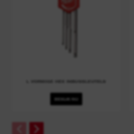
L VORMIGE HEX INBUSSLEUTELS
BEKIJK NU