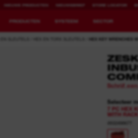
NIEUWE PRODUCTEN
NIEUWSBRIEF
STORE LOCATOR
B
PRODUCTEN
SYSTEEM
SECTOR
EN SLEUTELS
HEX EN TORX SLEUTELS
HEX KEY WRENCHES W
ZES
INBU
EQUIPMENT
OPLAADBARE
COM
REDEFINED.
RUNTIJD.
Schrijf ee
MX FUEL™ Overview
REDLITHIUM™ USB
Selecteer 
MX FUEL™ FORGE™
7 PC HEX 
WITH RAC
4932498677