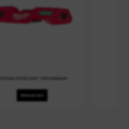
TORXSLEUTELSET VOUWBAAR
BEKIJK NU