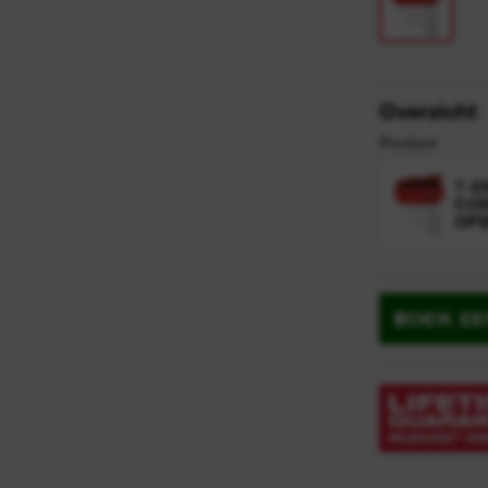
y
n
Overzicht
Product
7-D
COM
OP
ZOEK E