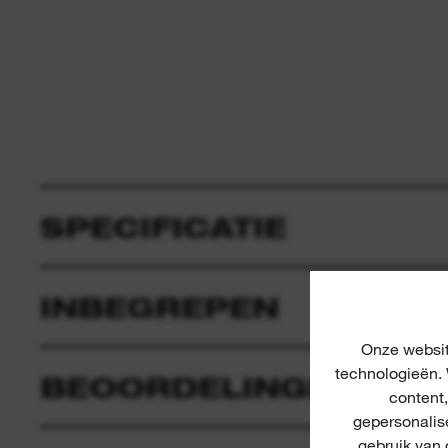
SPECIFICATIE
INBEGREPEN
Onze websit
technologieën. 
BEOORDELINGEN & R
content
gepersonalis
gebruik van