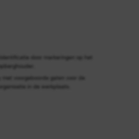
dentificatie door markeringen op het
opberghouder.
 met voorgeboorde gaten voor de
rganisatie in de werkplaats.