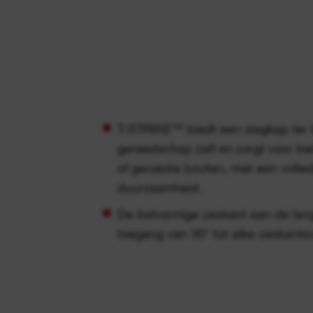
T-STRIKE™ biedt een slagkap ter
gereedschap zelf en zorgt voor be
of geroeste bouten, met een volled
duurzaamheid.
De bolvormige zeskant aan de lan
toegang van 30° tot elke zeskantsc