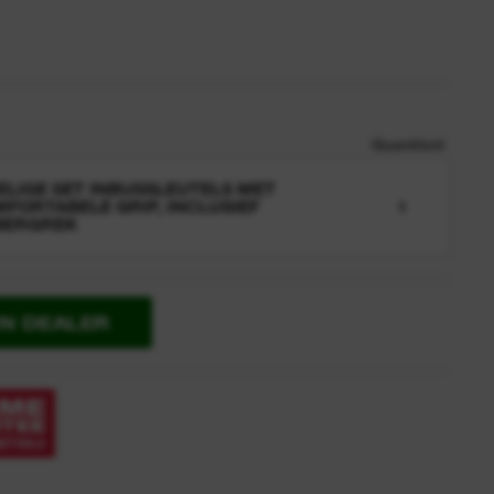
Quantiteit
ELIGE SET INBUSSLEUTELS MET
FORTABELE GRIP, INCLUSIEF
1
BERGREK
EN DEALER