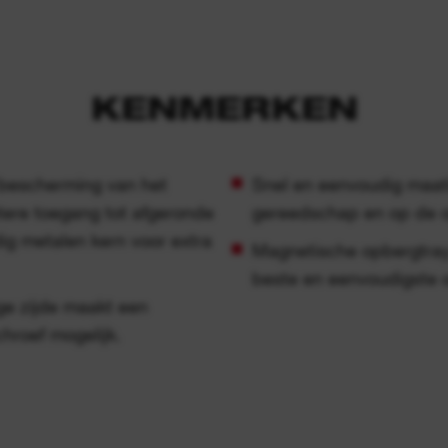
KENMERKEN
 bescherming van het
Snel en eenvoudig maati
tere toegang tot afgeronde
gereedschap en op de 
ig metalen kern voor extra
Magnetische opbergtray
beste en eenvoudigste o
ge zijde maakt een
hroef mogelijk.