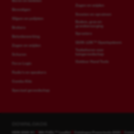
Boren en beitelen
Zagen en snijden
Bevestigen
Snoeien en opruimen
Slijpen en polijsten
Bodem, gras en
grondverzorging
Brekers
Sproeiers
Betonbewerking
QUIK-LOK™ Opzetsysteem
Zagen en snijden
Toebehoren voor
tuingereedschap
Schuren
Outdoor Hand Tools
Force Logic
Radio's en speakers
Combo Kits
Speciaal gereedschap
DOWNLOADS
HDN 2026 H1
MX FUEL™ Leaflet
Catalogus Powertools 2026
Catal