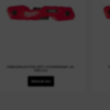
INBUSSLEUTELSET VOUWBAAR (8-
DELIG)
BEKIJK NU