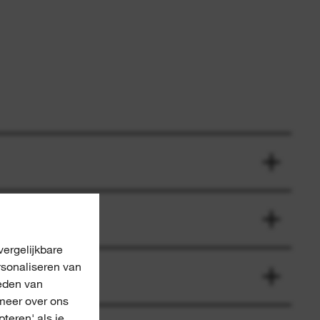
ergelijkbare
rsonaliseren van
eden van
meer over ons
pteren' als je