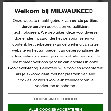
INBEGREPEN
Welkom bij MILWAUKEE®
BEOORDELINGEN & RECENSIES
Onze website maakt gebruik van
eerste partijen
,
derde partijen
cookies en vergelijkbare
technologieën. We gebruiken deze voor diverse
doeleinden, waaronder het personaliseren van
PRODUCT DOWNLOADS
content, het verbeteren van de werking van onze
website en het aanbieden van gepersonaliseerde
advertenties wanneer je onze website bezoekt. Je
leest meer over ons gebruik van cookies in onze
Cookieverklaring
. Selecteer 'Alle cookies accepteren'
MILWAUKEE® NIEUWSBRIEF
als je akkoord gaat met het plaatsen van alle
Registreer voor onze nieuwsbrief en
ontvang de laatste
cookies, of kies 'Cookie-instellingen' om je
productlanceringen, nieuws en
voorkeuren te beheren.
acties direct in uw inbox
COOKIE-INSTELLINGEN
ALLE COOKIES ACCEPTEREN