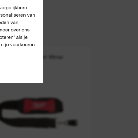
ergelijkbare
rsonaliseren van
eden van
meer over ons
pteren' als je
om je voorkeuren
Single Shoulder Strap