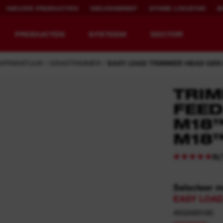
NIEUWE PRODUCTEN
NIEUWSBRIEF
STORE LOCATOR
B
PRODUCTEN
SYSTEEM
SECTOR
APPARATUUR
GRASTRIMMER
EASY LOAD TRIMMER HEAD GEN I
TRIM
FEED
EQUIPMENT
OPLAADBARE
M18™
REDEFINED.
RUNTIJD.
M18™
MX FUEL™ Overview
REDLITHIUM™ USB
(
5
MX FUEL™ FORGE™
Selecteer 
EASY LOAD
4932480180