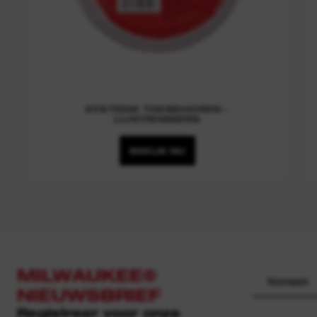
SYSTEEM TOEBEHOREN -
LIJNTRIMMERS
BEKIJK NU
MILWAUKEE®
NIEUWSBRIEF
Registreer voor onze