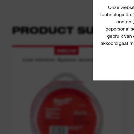
Onze websit
technologieën. 
content
PRODUCT SUGGEST
gepersonalis
gebruik van
akkoord gaat me
NIEUW
Line trimmer System accessories