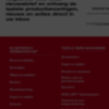
nieuwsbrief en ontvang de
laatste productlanceringen,
Selecteer b
nieuws en acties direct in
uw inbox
In ons
Privacybele
ELEKTRISCH
TUIN & PARK MACHINES
GEREEDSCHAP
Grasmaaiers
Boren en beitelen
Zagen en snijden
Bevestigen
Snoeien en opruimen
Slijpen en polijsten
Bodem, gras en
grondverzorging
Brekers
Sproeiers
Betonbewerking
QUIK-LOK™ Opzetsysteem
Zagen en snijden
Toebehoren voor
tuingereedschap
Schuren