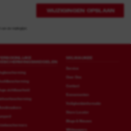
WIJZIGINGEN OPSLAAN
an de mailinglijst.
PERSOONLIJKE
MILWAUKEE
BESCHERMINGSMIDDELEN
Service
ogbescherming
Over Ons
oofdbescherming
Contact
oge zichtbaarheid
Evenementen
ehoorbescherming
Veiligheidsinformatie
ondmaskers
Store Locator
anyard
Blogs & Nieuws
niebeschermers
Whitepapers