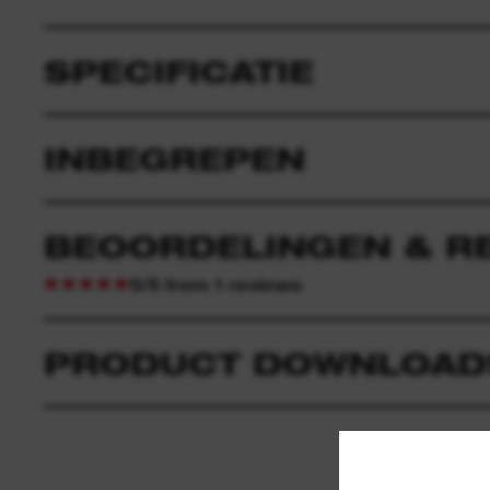
SPECIFICATIE
INBEGREPEN
BEOORDELINGEN & R
5/5 from 1 reviews
PRODUCT DOWNLOAD