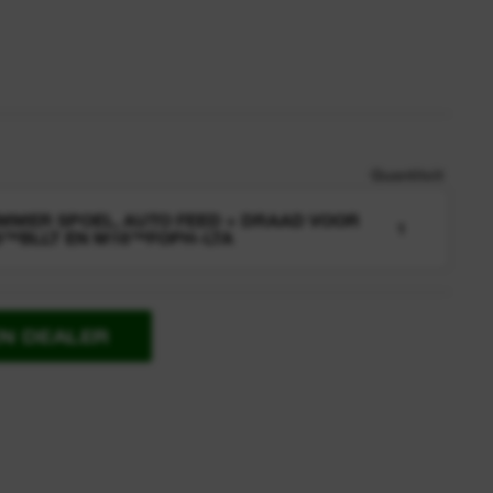
Quantiteit
MMER SPOEL, AUTO FEED + DRAAD VOOR
1
™BLLT EN M18™FOPH-LTA
EN DEALER