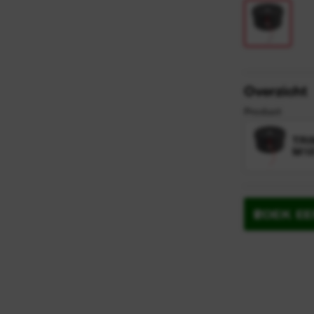
y
n
Overzicht
Product
TRI
M18
ZOEK E