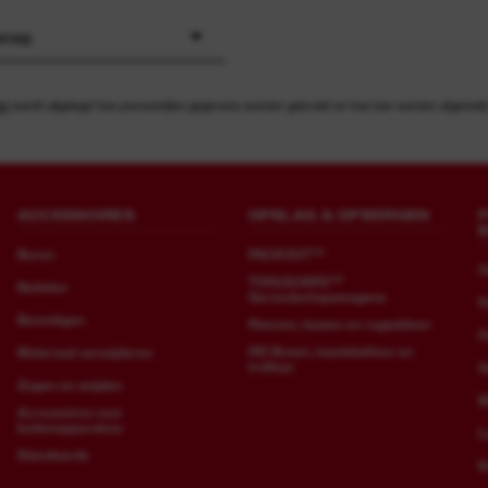
eroep
id
wordt uitgelegd hoe persoonlijke gegevens worden gebruikt en hoe kan worden afgemeld v
ACCESSOIRES
OPSLAG & OPBERGEN
Boren
PACKOUT™
O
TOOLGUARD™
Beitelen
Gereedschapswagens
H
Bevestigen
Riemen, tassen en rugzakken
H
HD Boxen, inzetstukken en
Materiaal verwijderen
trolleys
G
Zagen en snijden
M
Accessoires voor
buitenapparatuur
L
Standaards
K