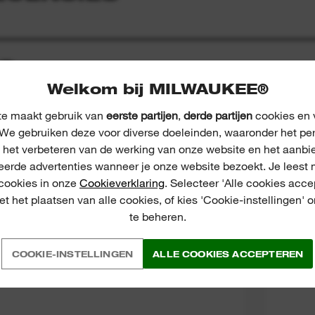
S
Welkom bij MILWAUKEE®
e maakt gebruik van
eerste partijen
,
derde partijen
cookies en v
We gebruiken deze voor diverse doeleinden, waaronder het pe
, het verbeteren van de werking van onze website en het aanbi
eerde advertenties wanneer je onze website bezoekt. Je leest 
 cookies in onze
Cookieverklaring
. Selecteer 'Alle cookies acce
t het plaatsen van alle cookies, of kies 'Cookie-instellingen' 
te beheren.
COOKIE-INSTELLINGEN
ALLE COOKIES ACCEPTEREN
Electricians pouch