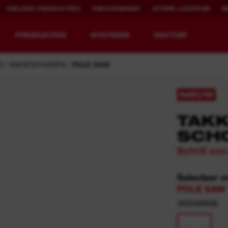
NIEUWE PRODUCTEN
NIEUWSBRIEF
STORE LOCATOR
B
PRODUCTEN
SYSTEEM
SECTOR
S
SNOEISCHAREN
POLE SAW
NIEUW
TAK
EQUIPMENT
OPLAADBARE
REDEFINED.
RUNTIJD.
SCH
Schrijf ee
MX FUEL™ Overview
REDLITHIUM™ USB
MX FUEL™ FORGE™
Selecteer 
POLE SAW
4932498626