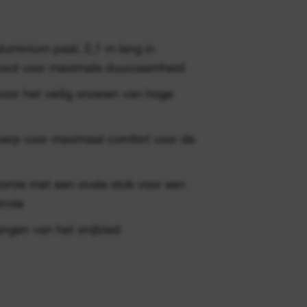
luminium paal, 2,1 m lang in
ouwd voor maximale duurzaamheid
voor het veilig snoeien van hoge
erp voor maximaal comfort voor de
omie met een ovale stok voor een
trole
ngen van het snijblad