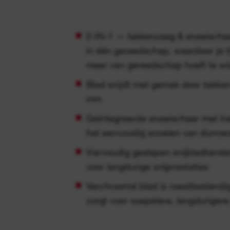
2-IN-1 — takkenzaag & snoeischa
in één gereedschap, waardoor je t
meer van gereedschap hoeft te wi
Blad snijdt met gemak door takken
mm
Geïntegreerde snoeischaar met t
het eenvoudig snoeien van dunner
Viervoudig geslepen snijbladtande
voor langdurige snijprestaties
Verchroomd blad is roestbestendig
zorgt voor soepelere, langdurigere