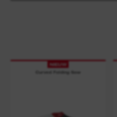
NIEUW
Curved Folding Saw