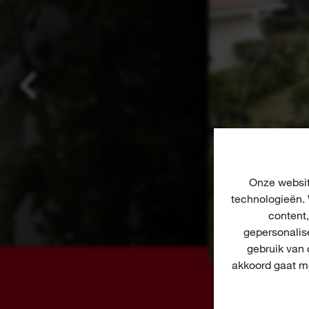
Onze websit
technologieën. 
content
gepersonalis
gebruik van
akkoord gaat me