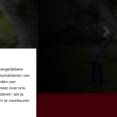
ergelijkbare
rsonaliseren van
eden van
meer over ons
pteren' als je
om je voorkeuren