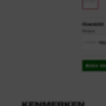
y
n
Overzicht
Product
TEL
ZOEK E
KENMERKEN