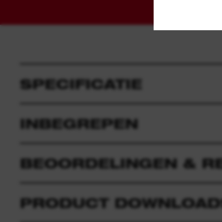
SPECIFICATIE
INBEGREPEN
BEOORDELINGEN & R
PRODUCT DOWNLOAD