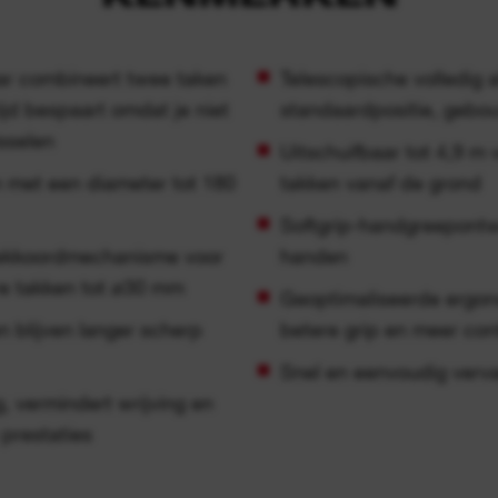
ar combineert twee taken
Telescopische volledig a
ijd bespaart omdat je niet
standaardpositie, geb
sselen
Uitschuifbaar tot 4,9 m 
 met een diameter tot 180
takken vanaf de grond
Softgrip-handgreepontw
rekkoordmechanisme voor
handen
e takken tot ⌀30 mm
Geoptimaliseerde ergon
n blijven langer scherp
betere grip en meer con
Snel en eenvoudig verva
, vermindert wrijving en
 prestaties