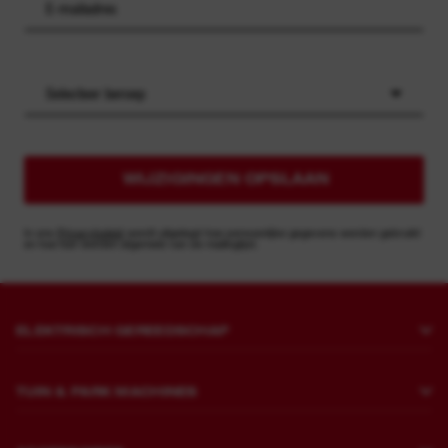
Selecteer beroep
WIJZIGINGEN OPSLAAN
In ons
Privacybeleid
wordt uitgelegd hoe persoonlijke gegevens worden gebruikt
en hoe kan worden afgemeld van de mailinglijst.
ELEKTRISCH GEREEDSCHAP
Boren en beitelen
TUIN & PARK MACHINES
Bevestigen
Grasmaaiers
Slijpen en polijsten