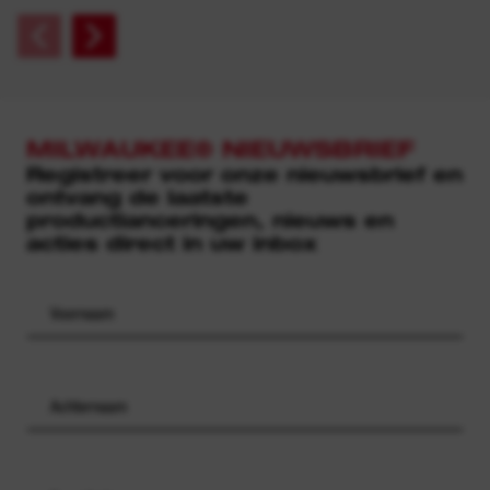
MILWAUKEE® NIEUWSBRIEF
Registreer voor onze nieuwsbrief en
ontvang de laatste
productlanceringen, nieuws en
acties direct in uw inbox