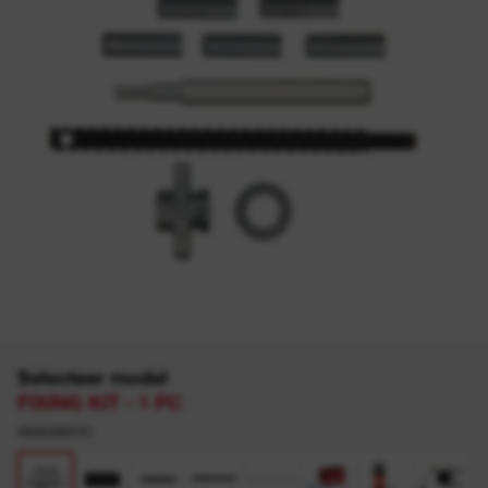
Selecteer model
FIXING KIT - 1 PC
4932399731