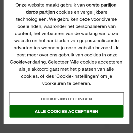
Onze website maakt gebruik van
eerste partijen
,
derde partijen
cookies en vergelijkbare
technologieën. We gebruiken deze voor diverse
DIAM
BOREN
doeleinden, waaronder het personaliseren van
content, het verbeteren van de werking van onze
website en het aanbieden van gepersonaliseerde
advertenties wanneer je onze website bezoekt. Je
leest meer over ons gebruik van cookies in onze
Cookieverklaring
. Selecteer 'Alle cookies accepteren'
als je akkoord gaat met het plaatsen van alle
cookies, of kies 'Cookie-instellingen' om je
voorkeuren te beheren.
COOKIE-INSTELLINGEN
DIAMANTBOORKRONEN VOOR NAT
BOREN WCHP-SB TOT 50 MM
ALLE COOKIES ACCEPTEREN
BEKIJK NU