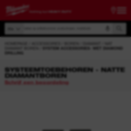
Zoeken op artikelnummer, productnaam, modelcode
Alle
Zoeken op artikelnummer, productnaam, modelcode
Alle
HOMEPAGE
ACCESSOIRES
BOREN
DIAMANT
NAT
DIAMANT BOREN
SYSTEM ACCESSORIES- WET DIAMOND
DRILLING
SYSTEEMTOEBEHOREN - NATTE
DIAMANTBOREN
Schrijf een beoordeling