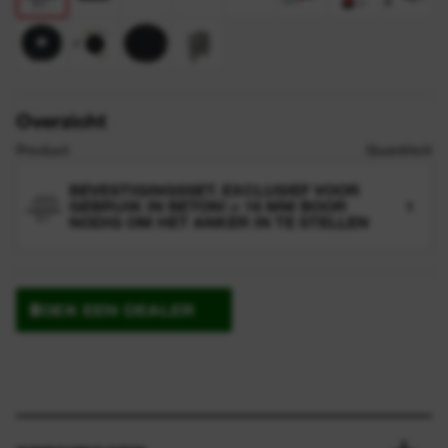
Overzicht
Product
Quantiteit
BEVESTIGINGSSET. EXCLUSIEF VOOR
GEBRUIK IN BETON! ⌀ 16 MM BOOR
1
NODIG OM HET ANKER IN TE STELLEN
ZOEK EEN DEALER