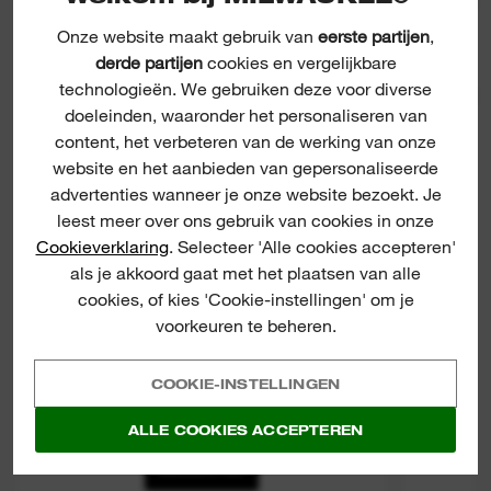
Keyless Chucks 2 sleeves
Keyle
Onze website maakt gebruik van
eerste partijen
,
derde partijen
cookies en vergelijkbare
technologieën. We gebruiken deze voor diverse
SNEL
doeleinden, waaronder het personaliseren van
content, het verbeteren van de werking van onze
website en het aanbieden van gepersonaliseerde
advertenties wanneer je onze website bezoekt. Je
leest meer over ons gebruik van cookies in onze
Cookieverklaring
. Selecteer 'Alle cookies accepteren'
als je akkoord gaat met het plaatsen van alle
cookies, of kies 'Cookie-instellingen' om je
voorkeuren te beheren.
COOKIE-INSTELLINGEN
(
1
)
SNELSPANBOORHOUDERS
ALLE COOKIES ACCEPTEREN
BEKIJK NU