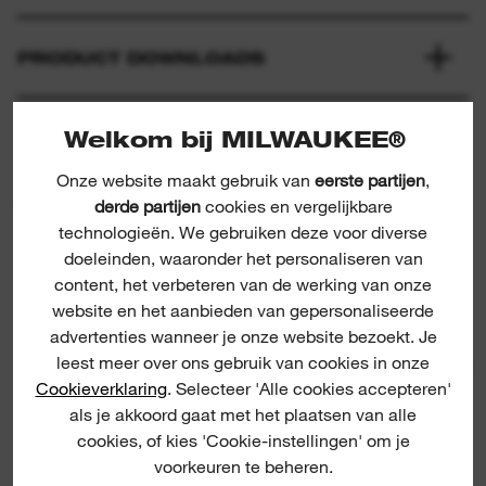
PRODUCT DOWNLOADS
Welkom bij MILWAUKEE®
Onze website maakt gebruik van
eerste partijen
,
PRODUCT SUGGESTIES
derde partijen
cookies en vergelijkbare
technologieën. We gebruiken deze voor diverse
doeleinden, waaronder het personaliseren van
content, het verbeteren van de werking van onze
Shockwave drive guide cassettes
website en het aanbieden van gepersonaliseerde
advertenties wanneer je onze website bezoekt. Je
leest meer over ons gebruik van cookies in onze
SLAG
Cookieverklaring
. Selecteer 'Alle cookies accepteren'
als je akkoord gaat met het plaatsen van alle
cookies, of kies 'Cookie-instellingen' om je
voorkeuren te beheren.