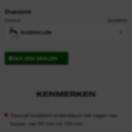
Overzicht
Product
Quantiteit
BUIZENKLEM
1
ZOEK EEN DEALER
KENMERKEN
Sawzall buisklem ondersteunt het zagen van
buizen van 50 mm tot 120 mm