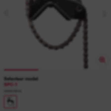
Selecteer model
SPC-1
4932478816