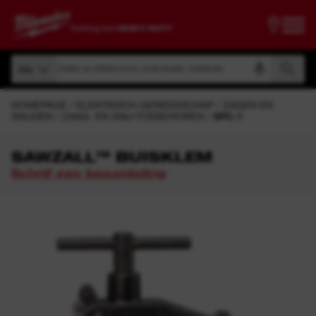
Zoeken op artikelnummer, productnaam, modelcode
Alle
Zoeken op artikelnummer, productnaam, modelcode
Alle
HOMEPAGE
ELEKTRISCH GEREEDSCHAP
ZAGEN EN
SNIJDEN
ZAAG- EN SNIJ-TOEBEHOREN
SPC-1
SAWZALL™ BUISKLEM
Schrijf een beoordeling