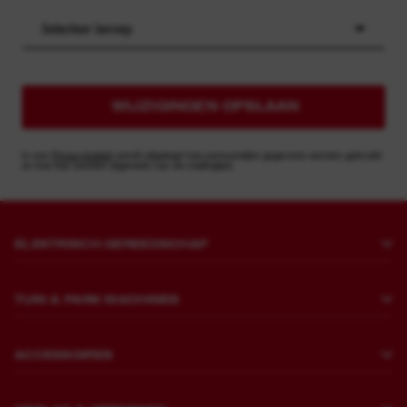
Selecteer beroep
WIJZIGINGEN OPSLAAN
In ons
Privacybeleid
wordt uitgelegd hoe persoonlijke gegevens worden gebruikt
en hoe kan worden afgemeld van de mailinglijst.
ELEKTRISCH GEREEDSCHAP
Boren en beitelen
TUIN & PARK MACHINES
Bevestigen
Grasmaaiers
Slijpen en polijsten
ACCESSOIRES
Zagen en snijden
Brekers
Boren
Snoeien en opruimen