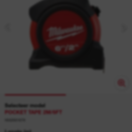
Selecteer model
POCKET TAPE 2M/6FT
4932501679
Lengte (m)