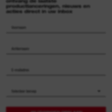
ontvang de laatste
productlanceringen, nieuws en
acties direct in uw inbox
Selecteer beroep