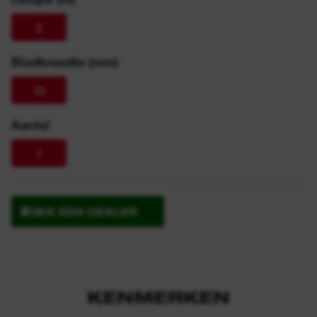
2
Bladbreedte (mm)
13
Aantal
1
ZOEK EEN DEALER
KENMERKEN