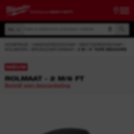
Zoeken op artikelnummer, productnaam, modelcode
Alle
Zoeken op artikelnummer, productnaam, modelcode
Alle
HOMEPAGE
HANDGEREEDSCHAP
MEETGEREEDSCHAP
ROLMATEN
BROEKZAKFORMAAT
2 M / 6' TAPE MEASURE
NIEUW
ROLMAAT - 2 M/6 FT
Schrijf een beoordeling