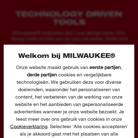
TECHNOLOGY DRIVEN
TOOLS
Milwaukee® engineers don't just design tools, they
design tools to help you do your job better, faster and
safer.
Welkom bij MILWAUKEE®
Onze website maakt gebruik van
eerste partijen
,
derde partijen
cookies en vergelijkbare
technologieën. We gebruiken deze voor diverse
doeleinden, waaronder het personaliseren van
ÉÉN ENKELE
content, het verbeteren van de werking van onze
REDLITHIUM™ USB
website en het aanbieden van gepersonaliseerde
BATTERIJ* BIEDT
advertenties wanneer je onze website bezoekt. Je
leest meer over ons gebruik van cookies in onze
8+ UUR WERKDUUR PER LADING, VERVANGT TOT
Cookieverklaring
. Selecteer 'Alle cookies accepteren'
6.000 AA ALKALINEBATTERIJEN
als je akkoord gaat met het plaatsen van alle