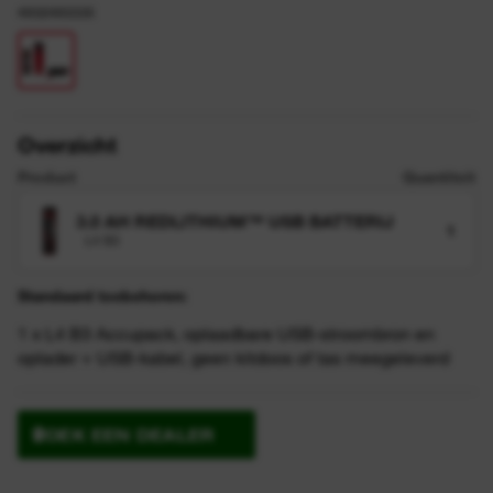
4932493335
Overzicht
Product
Quantiteit
3.0 AH REDLITHIUM™ USB BATTERIJ
1
L4 B3
Standaard toebehoren:
1 x L4 B3 Accupack, oplaadbare USB-stroombron en
oplader + USB-kabel, geen kitdoos of tas meegeleverd
ZOEK EEN DEALER