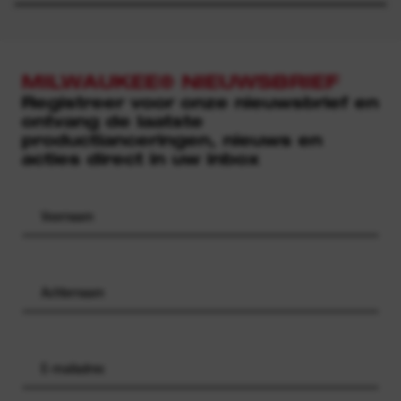
MILWAUKEE® NIEUWSBRIEF
Registreer voor onze nieuwsbrief en
ontvang de laatste
productlanceringen, nieuws en
acties direct in uw inbox