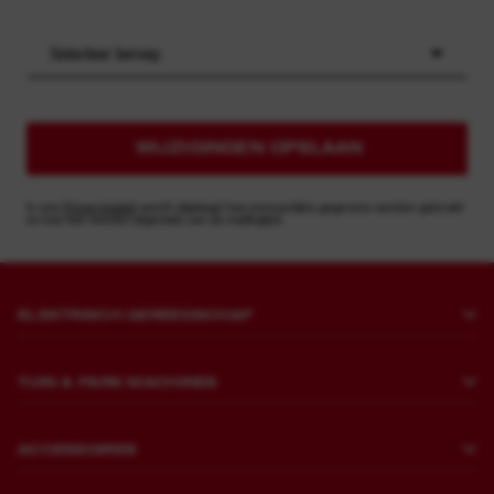
Selecteer beroep
WIJZIGINGEN OPSLAAN
In ons
Privacybeleid
wordt uitgelegd hoe persoonlijke gegevens worden gebruikt
en hoe kan worden afgemeld van de mailinglijst.
ELEKTRISCH GEREEDSCHAP
Boren en beitelen
TUIN & PARK MACHINES
Bevestigen
Grasmaaiers
Slijpen en polijsten
ACCESSOIRES
Zagen en snijden
Brekers