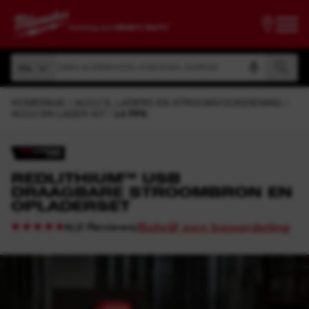
Zoeken op artikelnummer, productnaam, modelcode
Alle
Zoeken op artikelnummer, productnaam, modelcode
Alle
HOMEPAGE
ACCU'S, LADERS EN STROOMVOORZIENING
ACCU EN LADER KIT
L4 PPS
REDLITHIUM™ USB
DRAAGBARE STROOMBRON EN
OPLADERSET
Schrijf een beoordeling
(
2
Reviews
)
5