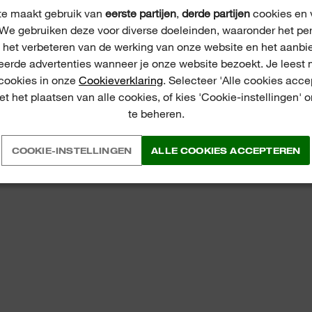
e maakt gebruik van
eerste partijen
,
derde partijen
cookies en v
We gebruiken deze voor diverse doeleinden, waaronder het pe
, het verbeteren van de werking van onze website en het aanbi
eerde advertenties wanneer je onze website bezoekt. Je leest 
 cookies in onze
Cookieverklaring
. Selecteer 'Alle cookies acce
ECENSIES
t het plaatsen van alle cookies, of kies 'Cookie-instellingen' 
te beheren.
COOKIE-INSTELLINGEN
ALLE COOKIES ACCEPTEREN
S