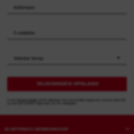
Selecteer beroep
WIJZIGINGEN OPSLAAN
In ons
Privacybeleid
wordt uitgelegd hoe persoonlijke gegevens worden gebruikt
en hoe kan worden afgemeld van de mailinglijst.
ELEKTRISCH GEREEDSCHAP