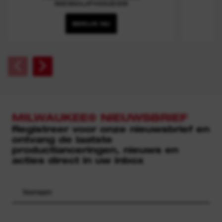
RIEMCLIPHOUDER
BEKIJK NU
MILWAUKEE® NIEUWSBRIEF
Registreer voor onze nieuwsbrief en
ontvang de laatste
productlanceringen, nieuws en
acties direct in uw inbox