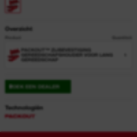
Overzicht
Product
Quantiteit
PACKOUT™ ZIJBEVESTIGING
GEREEDSCHAPSHOUDER VOOR LANG
1
GEREEDSCHAP
ZOEK EEN DEALER
Technologiën