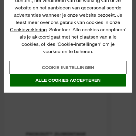
content, het verbeteren van de werking van onze
NIEUW
website en het aanbieden van gepersonaliseerde
Packout Tool Box Belt Clip Rack
Packo
Attachment
advertenties wanneer je onze website bezoekt. Je
leest meer over ons gebruik van cookies in onze
Cookieverklaring
. Selecteer 'Alle cookies accepteren'
PACKOU
als je akkoord gaat met het plaatsen van alle
cookies, of kies 'Cookie-instellingen' om je
voorkeuren te beheren.
COOKIE-INSTELLINGEN
ALLE COOKIES ACCEPTEREN
PACKOUT™ ZIJMONTAGE