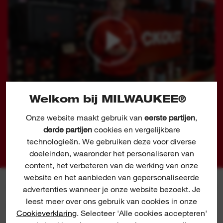
MILWAUKEE® STICKER
GIVEAWAY
Vul het formulier in om kans te maken op MILWAUKEE® stickers.
Welkom bij MILWAUKEE®
Onze website maakt gebruik van
eerste partijen
,
Share
derde partijen
cookies en vergelijkbare
technologieën. We gebruiken deze voor diverse
doeleinden, waaronder het personaliseren van
content, het verbeteren van de werking van onze
Selecteer beroep
website en het aanbieden van gepersonaliseerde
advertenties wanneer je onze website bezoekt. Je
leest meer over ons gebruik van cookies in onze
SPECIFICATIE
Cookieverklaring
. Selecteer 'Alle cookies accepteren'