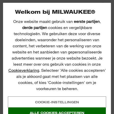
INBEGREPEN
Welkom bij MILWAUKEE®
Onze website maakt gebruik van
eerste partijen
,
BEOORDELINGEN & RECENSIES
derde partijen
cookies en vergelijkbare
technologieën. We gebruiken deze voor diverse
5/5 from 4 reviews
doeleinden, waaronder het personaliseren van
content, het verbeteren van de werking van onze
PRODUCT DOWNLOADS
website en het aanbieden van gepersonaliseerde
advertenties wanneer je onze website bezoekt. Je
leest meer over ons gebruik van cookies in onze
Cookieverklaring
. Selecteer 'Alle cookies accepteren'
als je akkoord gaat met het plaatsen van alle
cookies, of kies 'Cookie-instellingen' om je
voorkeuren te beheren.
COOKIE-INSTELLINGEN
Packout Trolley Box
ALLE COOKIES ACCEPTEREN