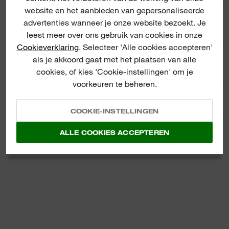
website en het aanbieden van gepersonaliseerde
advertenties wanneer je onze website bezoekt. Je
SPECIFICATIE
leest meer over ons gebruik van cookies in onze
Cookieverklaring
. Selecteer 'Alle cookies accepteren'
als je akkoord gaat met het plaatsen van alle
INBEGREPEN
cookies, of kies 'Cookie-instellingen' om je
voorkeuren te beheren.
BEOORDELINGEN & RECENSIES
COOKIE-INSTELLINGEN
ALLE COOKIES ACCEPTEREN
PRODUCT DOWNLOADS