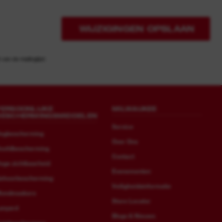
WIJZIGINGEN OPSLAAN
an de mailinglijst.
PERSOONLIJKE
MILWAUKEE
BESCHERMINGSMIDDELEN
Service
ogbescherming
Over Ons
oofdbescherming
Contact
oge zichtbaarheid
Evenementen
ehoorbescherming
Veiligheidsinformatie
ondmaskers
Store Locator
anyard
Blogs & Nieuws