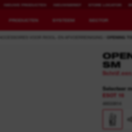
NIEUWE PRODUCTEN
NIEUWSBRIEF
STORE LOCATOR
B
PRODUCTEN
SYSTEEM
SECTOR
ACCESSOIRES VOOR RIOOL- EN AFVOERREINIGING
OPENING T
OPE
SM
EQUIPMENT
OPLAADBARE
Schrijf ee
REDEFINED.
RUNTIJD.
Selecteer 
MX FUEL™ Overview
REDLITHIUM™ USB
ESOT 16
MX FUEL™ FORGE™
48533814