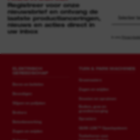
Registreer voor onze
nieuwsbrief en ontvang de
laatste productlanceringen,
Selecteer b
nieuws en acties direct in
uw inbox
In ons
Privacybele
ELEKTRISCH
TUIN & PARK MACHINES
GEREEDSCHAP
Grasmaaiers
Boren en beitelen
Zagen en snijden
Bevestigen
Snoeien en opruimen
Slijpen en polijsten
Bodem, gras en
grondverzorging
Brekers
Sproeiers
Betonbewerking
QUIK-LOK™ Opzetsysteem
Zagen en snijden
Toebehoren voor