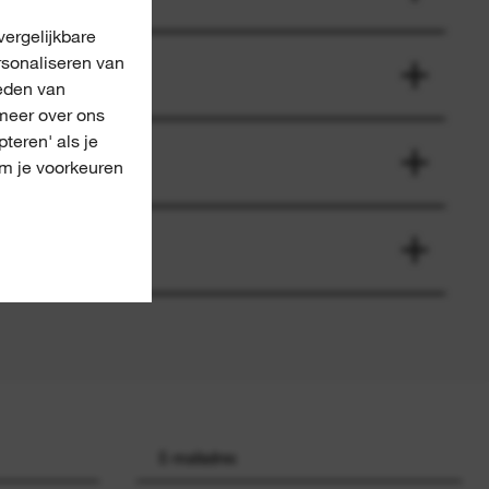
ergelijkbare
rsonaliseren van
eden van
meer over ons
pteren' als je
om je voorkeuren