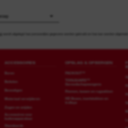
eroep
id
wordt uitgelegd hoe persoonlijke gegevens worden gebruikt en hoe kan worden afgemeld v
ACCESSOIRES
OPSLAG & OPBERGEN
Boren
PACKOUT™
O
TOOLGUARD™
Beitelen
Gereedschapswagens
H
Bevestigen
Riemen, tassen en rugzakken
H
HD Boxen, inzetstukken en
Materiaal verwijderen
trolleys
G
Zagen en snijden
M
Accessoires voor
buitenapparatuur
L
Standaards