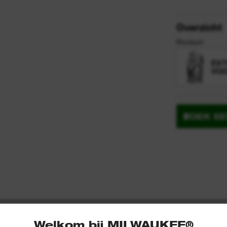
y
Overzicht
n
Product
EXT
VOO
ZOEK E
Welkom bij MILWAUKEE®