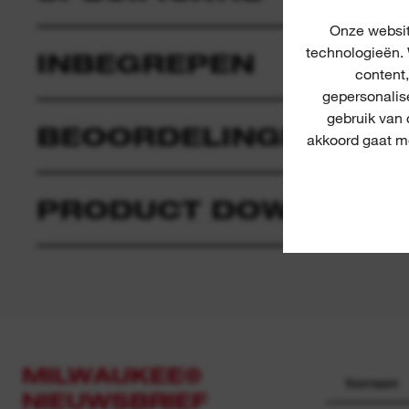
Onze websit
technologieën. 
INBEGREPEN
content
gepersonalis
gebruik van
BEOORDELINGEN & R
akkoord gaat me
PRODUCT DOWNLOAD
MILWAUKEE®
NIEUWSBRIEF