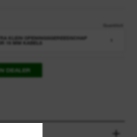
Quantiteit
RA KLEIN OPENINGSGEREEDSCHAP
1
R 16 MM KABELS
EN DEALER