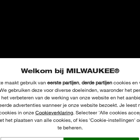
Welkom bij MILWAUKEE®
e maakt gebruik van
eerste partijen
,
derde partijen
cookies en v
We gebruiken deze voor diverse doeleinden, waaronder het pe
, het verbeteren van de werking van onze website en het aanbi
eerde advertenties wanneer je onze website bezoekt. Je leest 
 cookies in onze
Cookieverklaring
. Selecteer 'Alle cookies acce
t het plaatsen van alle cookies, of kies 'Cookie-instellingen' 
te beheren.