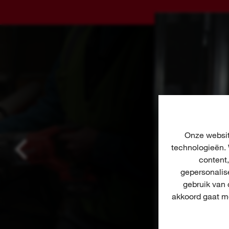
Onze websit
technologieën. 
content
gepersonalis
gebruik van
akkoord gaat me