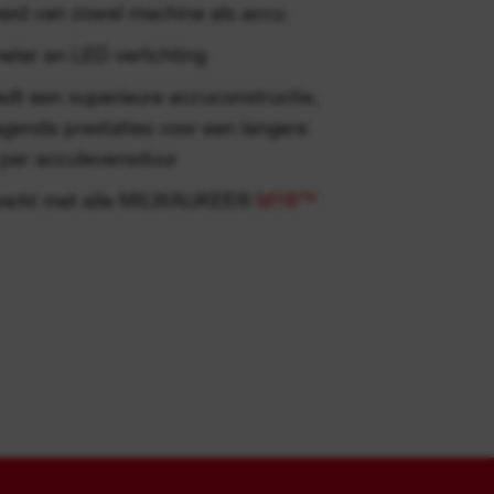
eid van zowel machine als accu
ter en LED verlichting
t een superieure accuconstructie,
vagende prestaties voor een langere
 per acculevensduur
 werkt met alle MILWAUKEE®
M18™