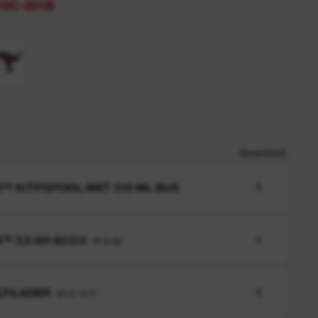
10C-201B
Quantiteit
™ KITPISTOOL MET 310 ML BUS
1
™ 2,0 AH ACCU
1
M18 B2
TILADER
1
M12-18 C