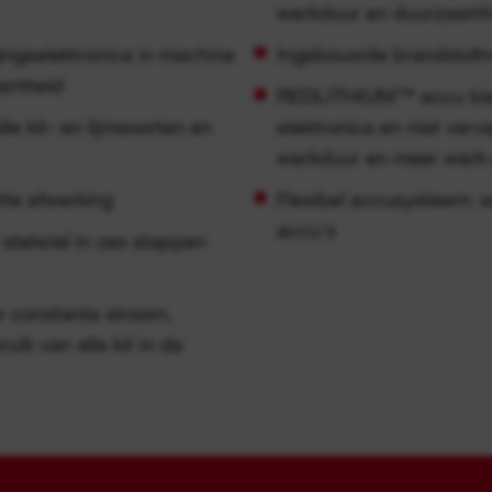
werkduur en duurzaamh
ngselektronica in machine
Ingebouwde brandstofme
aamheid
REDLITHIUM™ accu bied
le kit- en lijmsoorten en
elektronica en niet ver
werkduur en meer werk
tte afwerking
Flexibel accusysteem:
accu's
 stelwiel in zes stappen
r constante stroom,
uik van alle kit in de