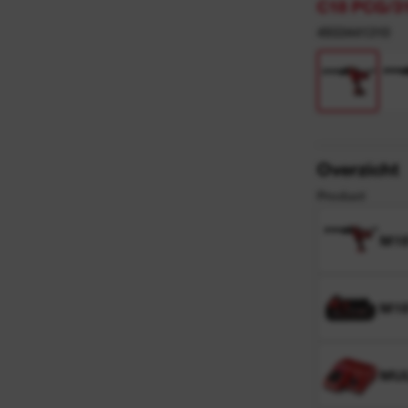
y
C18 PCG/3
4933441310
n
Overzicht
Product
M18
M18
MUL