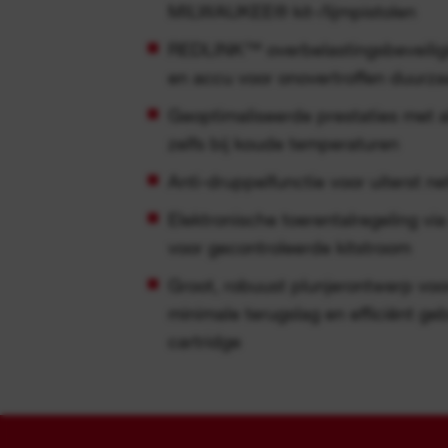
MILWAUKEE® kit-/lijmpistolen
REDLINK™ overbelastingsbeveiligi
en accu voor onovertroffen duurz
Geoptimaliseerde prestaties met al
zelfs bij koude temperaturen
Anti-druppelfunctie voor uiterst ne
Elektronische toerentalregeling via
voor gecontroleerde kitstroom
Groot, robuust plunjerontwerp voo
minimale terugslag en efficiënt gebr
cartridge