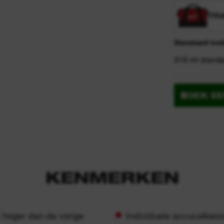
TR
Standaard toe
310 ml stand
ZOEK E
KENMERKEN
 hoger dan de vorige
Individuele accucelbewa