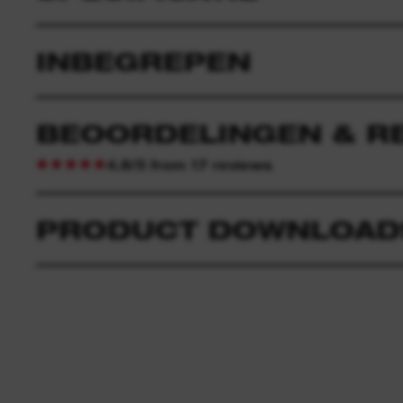
INBEGREPEN
BEOORDELINGEN & R
4.8/5 from 17 reviews
PRODUCT DOWNLOAD