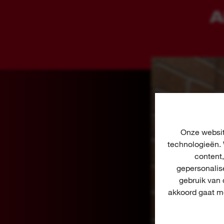
A
Onze websit
technologieën. 
content
gepersonalis
gebruik van
akkoord gaat me