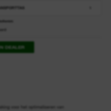
ANSPORTTAS
1
behoren:
aard
EN DEALER
king voor het optimaliseren van