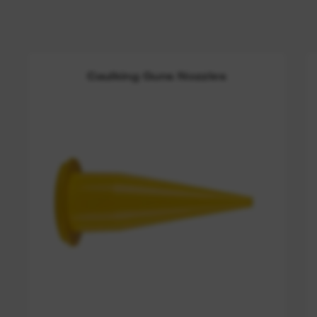
Caulking Guns Nozzles