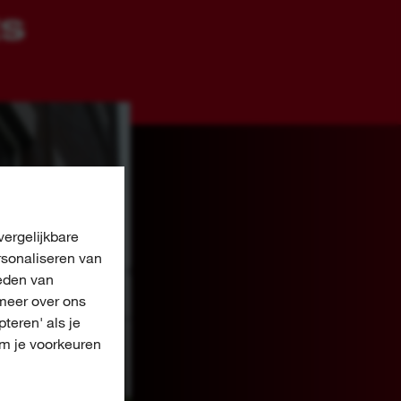
ES
ergelijkbare
rsonaliseren van
eden van
meer over ons
pteren' als je
om je voorkeuren