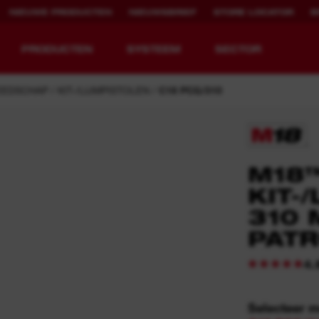
NIEUWE PRODUCTEN
NIEUWSBRIEF
STORE LOCATOR
B
PRODUCTEN
SYSTEEM
SECTOR
EEDSCHAP
KIT-/LIJMPISTOLEN
C18 PCG/310
EQUIPMENT
OPLAADBARE
M18™
REDEFINED.
RUNTIJD.
KIT-
310 
MX FUEL™ Overview
REDLITHIUM™ USB
PAT
MX FUEL™ FORGE™
4.
Selecteer 