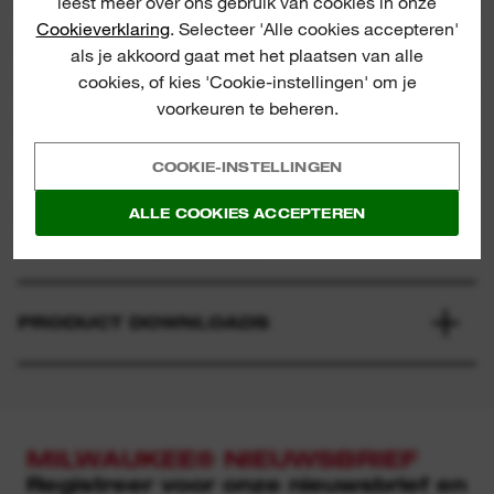
leest meer over ons gebruik van cookies in onze
Cookieverklaring
. Selecteer 'Alle cookies accepteren'
SPECIFICATIE
als je akkoord gaat met het plaatsen van alle
cookies, of kies 'Cookie-instellingen' om je
voorkeuren te beheren.
INBEGREPEN
COOKIE-INSTELLINGEN
BEOORDELINGEN & RECENSIES
ALLE COOKIES ACCEPTEREN
2/5 from 1 reviews
PRODUCT DOWNLOADS
MILWAUKEE® NIEUWSBRIEF
Registreer voor onze nieuwsbrief en