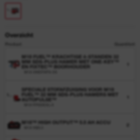
Overzicht
Product
Quantiteit
M18 FUEL™ KRACHTIGE 4-STANDEN 32
MM SDS-PLUS HAMER MET ONE-KEY™
1
EN FIXTEC™ BOORHOUDER
M18 ONEFHPX-0X
SPECIALE STOFAFZUIGING VOOR M18
FUEL™ 32 MM SDS-PLUS HAMERS MET
1
AUTOPULSE™
M18 FPDDEXL-0
M18™ HIGH OUTPUT™ 5.5 AH ACCU
2
M18 HB5.5