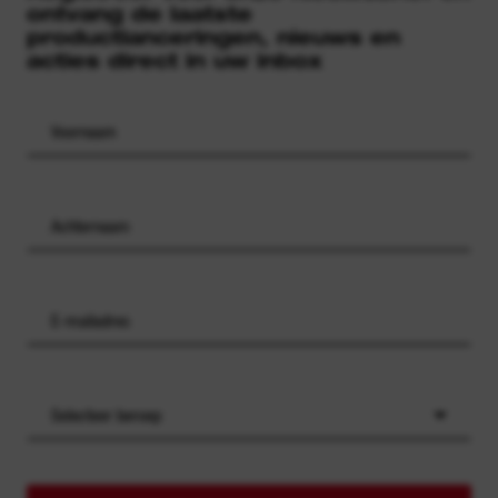
ontvang de laatste
productlanceringen, nieuws en
acties direct in uw inbox
Selecteer beroep