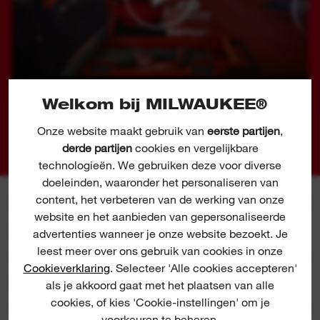
Flexibel accusysteem: werkt met alle
MILWAUKEE®
M18™
accu's
Welkom bij MILWAUKEE®
Share
Onze website maakt gebruik van
eerste partijen
,
derde partijen
cookies en vergelijkbare
technologieën. We gebruiken deze voor diverse
doeleinden, waaronder het personaliseren van
content, het verbeteren van de werking van onze
website en het aanbieden van gepersonaliseerde
SPECIFICATIE
advertenties wanneer je onze website bezoekt. Je
leest meer over ons gebruik van cookies in onze
Cookieverklaring
. Selecteer 'Alle cookies accepteren'
INBEGREPEN
als je akkoord gaat met het plaatsen van alle
cookies, of kies 'Cookie-instellingen' om je
voorkeuren te beheren.