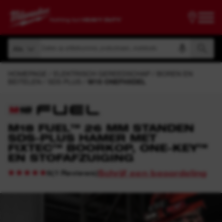
Zoeken op artikelnummer, productnaam, modelcode
Alle
Zoeken op artikelnummer, productnaam, modelcode
Alle
HOMEPAGE
ELEKTRISCH GEREEDSCHAP
BOREN EN
BEITELEN
SDS PLUS
M18 ONEFHXDEL
M18 FUEL™ 26 MM STANDEN
SDS-PLUS HAMER MET
FIXTEC™ BOORKOP, ONE-KEY™
EN STOFAFZUIGING
Schrijf een beoordeling
(
1
Reviews
)
5