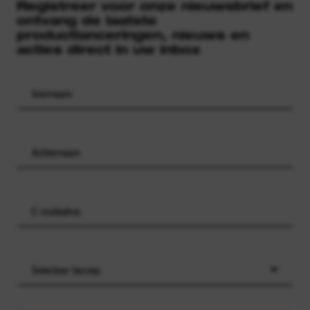
Registreer voor onze nieuwsbrief en
ontvang de laatste
productlanceringen, nieuws en
acties direct in uw inbox
Selecteer beroep