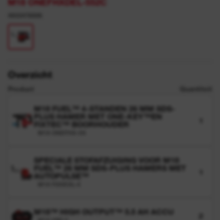
M18 ONEFHXDEL-552C
4933478506
Overzicht
Product
Quantiteit
M18 FUEL™ 4-STANDEN 26 MM SDS-
PLUS HAMER MET ONE-KEY™EN
1
FIXTEC™ BOORHOUDER
M18 ONEFHX-0X
SPECIALE STOFAFZUIGING VOOR M18
FUEL™ 26 MM SDS-PLUS HAMERS MET
1
AUTOPULSE™
M18 FDDEXL-0
M18™ HIGH OUTPUT™ 5.5 AH ACCU
2