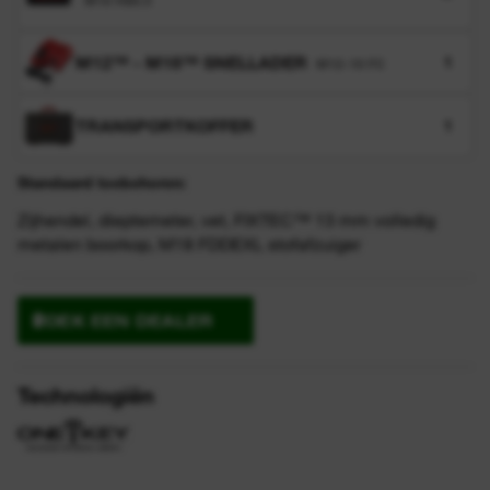
M18 HB5.5
M12™ - M18™ SNELLADER
1
M12-18 FC
TRANSPORTKOFFER
1
Standaard toebehoren:
Zijhendel, dieptemeter, vet, FIXTEC™ 13 mm volledig
metalen boorkop, M18 FDDEXL stofafzuiger
ZOEK EEN DEALER
Technologiën