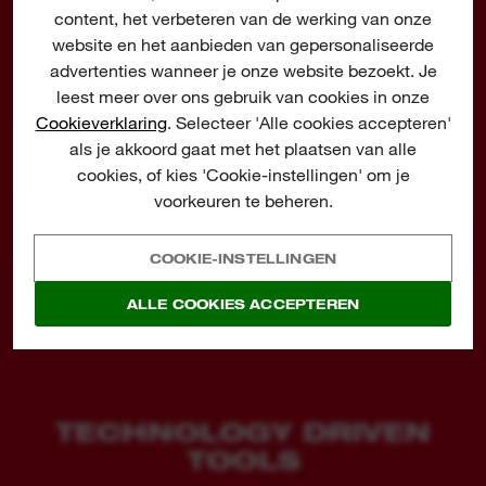
koolborstelloze motor, REDLITHIUM™ accu
content, het verbeteren van de werking van onze
technologie en REDLINK PLUS™ hardware en
website en het aanbieden van gepersonaliseerde
software intelligentie zorgen voor een uitstekend
advertenties wanneer je onze website bezoekt. Je
vermogen, een lange werkduur en duurzaamheid
leest meer over ons gebruik van cookies in onze
Cookieverklaring
. Selecteer 'Alle cookies accepteren'
Flexibele stofkap die het comfort en de
als je akkoord gaat met het plaatsen van alle
efficiëntie van de gebruiker verhoogt, vooral bij
cookies, of kies 'Cookie-instellingen' om je
het boren boven het hoofd tussen pijpen en
voorkeuren te beheren.
krappe ruimtes
COOKIE-INSTELLINGEN
Flexibel accusysteem: werkt met alle
Share
MILWAUKEE®
M18™
accu's
ALLE COOKIES ACCEPTEREN
TECHNOLOGY DRIVEN
TOOLS