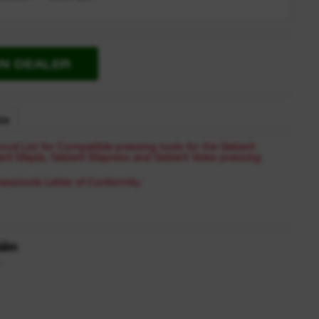
EN DEALER
EN
val List for Compatible pressing tools for the Geberit
erit Mepla, Geberit Mapress and Geberit Volex pressing
esstools Letter of Conformity
iën