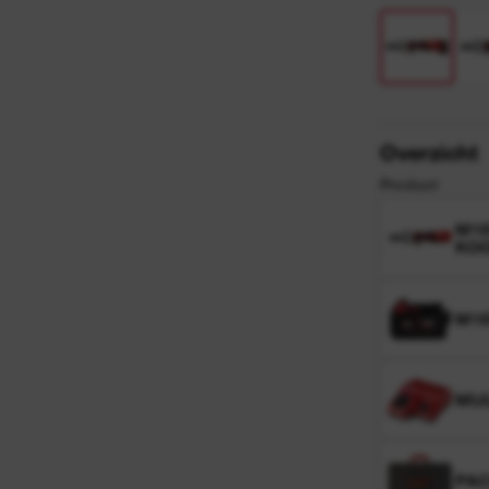
y
n
Overzicht
Product
M18
KO
M18
MUL
PA