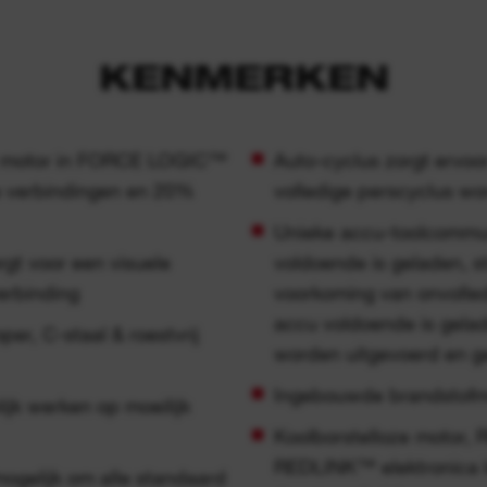
KENMERKEN
e motor in FORCE LOGIC™
Auto-cyclus zorgt ervoor
e verbindingen en 20%
volledige perscyclus wo
Unieke accu-toolcommuni
t voor een visuele
voldoende is geladen, st
erbinding
voorkoming van onvolled
accu voldoende is gelad
er, C-staal & roestvrij
worden uitgevoerd en g
Ingebouwde brandstofme
jk werken op moeilijk
Koolborstelloze motor
REDLINK™ elektronica 
mogelijk om alle standaard