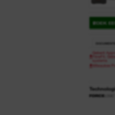
ZOEK E
DOCUMENT
Geberit Appro
FlowFit, Geb
systems
Milwaukee Pr
Technolog