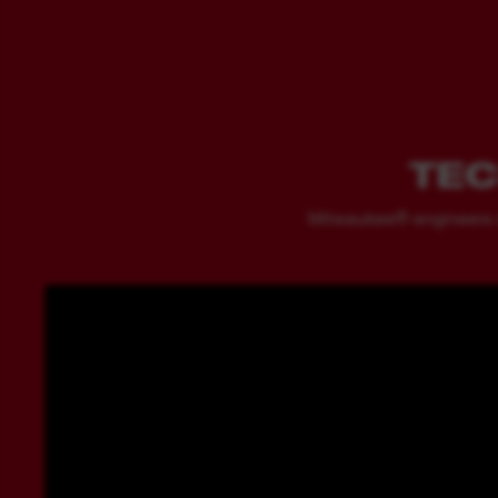
TEC
Milwaukee® engineers don