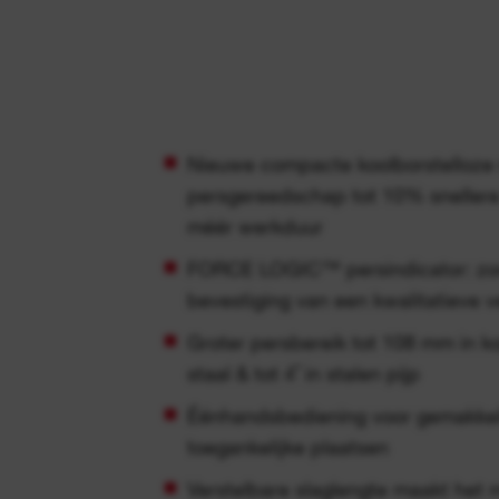
Nieuwe compacte koolborstelloz
persgereedschap tot 10% sneller
méér werkduur
FORCE LOGIC™ persindicator: zorg
bevestiging van een kwalitatieve v
Groter persbereik tot 108 mm in kop
staal & tot 4˝ in stalen pijp
Éénhandsbediening voor gemakkeli
toegankelijke plaatsen
Verstelbare slaglengte maakt het 