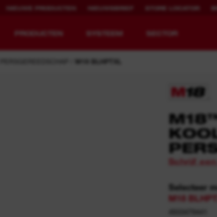
NIEUWE PRODUCTEN
NIEUWSBRIEF
STORE LOCATOR
B
PRODUCTEN
SYSTEEM
SECTOR
PERSGEREEDSCHAP
M18 BLHPTXL
EQUIPMENT
OPLAADBARE
M18™
REDEFINED.
RUNTIJD.
KOO
PER
MX FUEL™ Overview
REDLITHIUM™ USB
Schrijf ee
MX FUEL™ FORGE™
Selecteer 
M18 BLHPT
4933479441