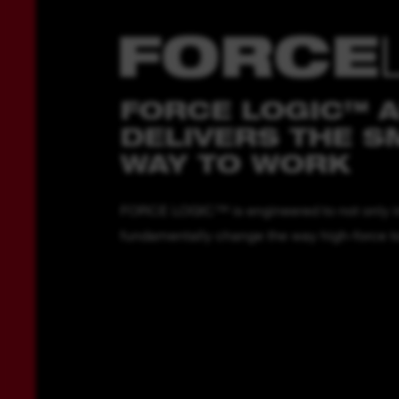
FORCE LOGIC™ 
DELIVERS THE 
WAY TO WORK
FORCE LOGIC™ is engineered to not only i
fundamentally change the way high-force too