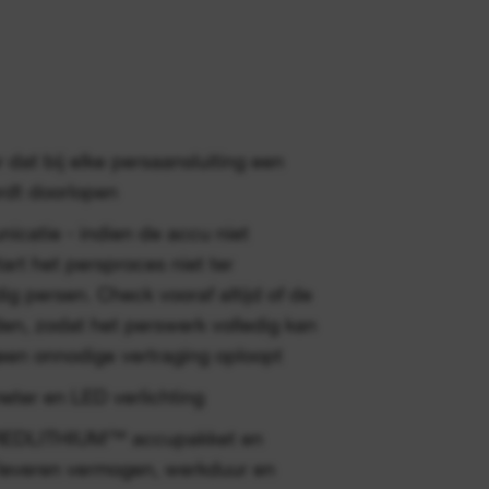
 dat bij elke persaansluiting een
rdt doorlopen
catie - indien de accu niet
art het persproces niet ter
ig persen. Check vooraf altijd of de
en, zodat het perswerk volledig kan
een onnodige vertraging oploopt
ter en LED verlichting
, REDLITHIUM™ accupakket en
leveren vermogen, werkduur en