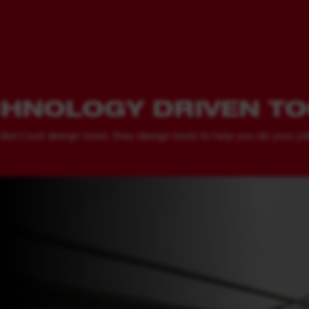
HNOLOGY DRIVEN T
't just design tools, they design tools to help you do your job 