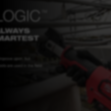
ALWAYS
SMARTEST
mprove upon, but
ls are used in the field