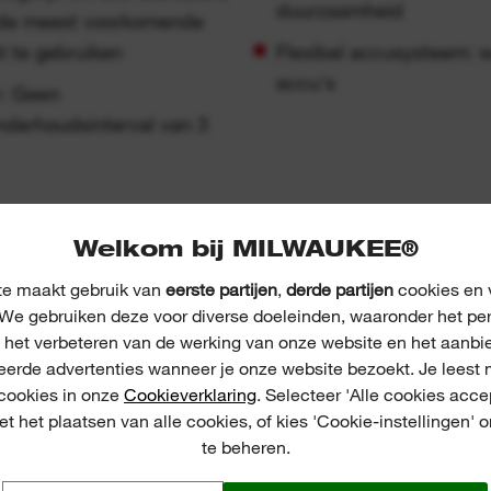
duurzaamheid
de meest voorkomende
 te gebruiken
Flexibel accusysteem:
accu's
: Geen
nderhoudsinterval van 3
Welkom bij MILWAUKEE®
e maakt gebruik van
eerste partijen
,
derde partijen
cookies en v
PPLICATIE IMPRESSI
We gebruiken deze voor diverse doeleinden, waaronder het pe
, het verbeteren van de werking van onze website en het aanbi
eerde advertenties wanneer je onze website bezoekt. Je leest 
 cookies in onze
Cookieverklaring
. Selecteer 'Alle cookies acce
t het plaatsen van alle cookies, of kies 'Cookie-instellingen' 
te beheren.