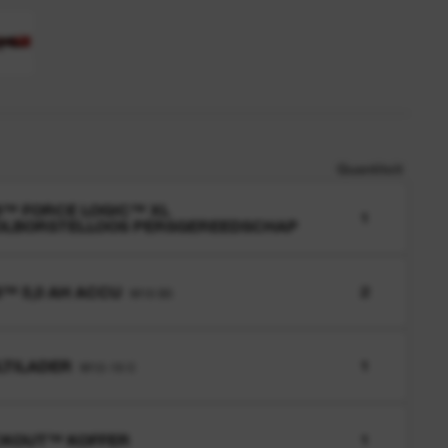
Quantiteit
™ FORCE LOGIC™ XL
1
OLBORSTELLOOS PERSGEREEDSCHAP
™ 5,0 AH ACCU
2
M18 B5
TILADER
1
M12-18 C
CKOUT™ KOFFER
1