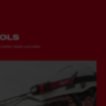
OOLS
better, faster and safer.