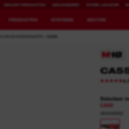
NIEUWE PRODUCTEN
NIEUWSBRIEF
STORE LOCATOR
B
PRODUCTEN
SYSTEEM
SECTOR
SCHROEVENDRAAIERS
CA55
EQUIPMENT
OPLAADBARE
CA5
REDEFINED.
RUNTIJD.
4.
MX FUEL™ Overview
REDLITHIUM™ USB
MX FUEL™ FORGE™
Selecteer 
CA55
4933459202