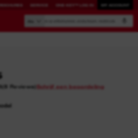
ROCHURES
SERVICE
ONE-KEY™ LOG IN
MY ACCOUNT
Zoeken op artikelnummer, productnaam, modelcode
Alle
BOUW JE EIGEN
GEKOPPELDE
5
SYSTEEM.
OPLOSSINGEN.
(
8
Reviews
)
Schrijf een beoordeling
5
PACKOUT™
ONE-KEY™
Bekijk alle met ONE-KEY™
model
verbonden tools
ONE-KEY™ Log in