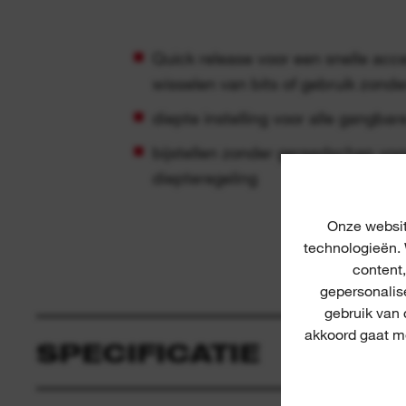
Quick release voor een snelle accessoirewissel bij het
wisselen van bits of gebruik zond
diepte instelling voor alle gangba
bijstellen zonder gereedschap voor
diepteregeling
Onze websit
technologieën. 
content
gepersonalis
gebruik van
akkoord gaat me
SPECIFICATIE