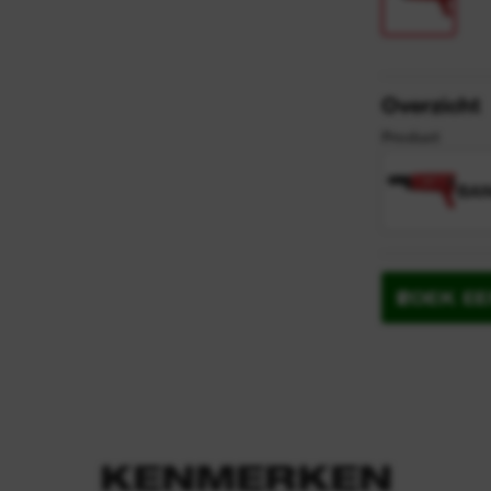
y
n
Overzicht
Product
BAN
ZOEK E
KENMERKEN