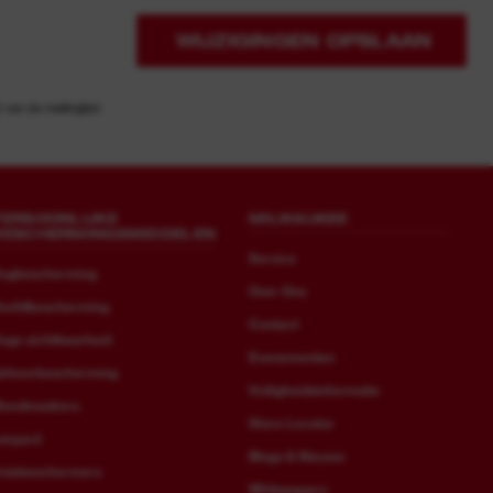
WIJZIGINGEN OPSLAAN
an de mailinglijst.
PERSOONLIJKE
MILWAUKEE
BESCHERMINGSMIDDELEN
Service
ogbescherming
Over Ons
oofdbescherming
Contact
oge zichtbaarheid
Evenementen
ehoorbescherming
Veiligheidsinformatie
ondmaskers
Store Locator
anyard
Blogs & Nieuws
niebeschermers
Whitepapers