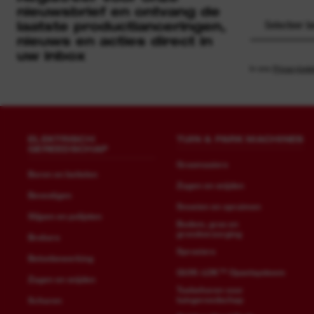
nieuwsbrief en ontvang de
laatste productlanceringen,
Selecteer b
nieuws en acties direct in
uw inbox
In ons
Privacybele
ELEKTRISCH
TUIN & PARK MACHINES
GEREEDSCHAP
Grasmaaiers
Boren en beitelen
Zagen en snijden
Bevestigen
Snoeien en opruimen
Slijpen en polijsten
Bodem, gras en
grondverzorging
Brekers
Sproeiers
Betonbewerking
QUIK-LOK™ Opzetsysteem
Zagen en snijden
Toebehoren voor
tuingereedschap
Schuren