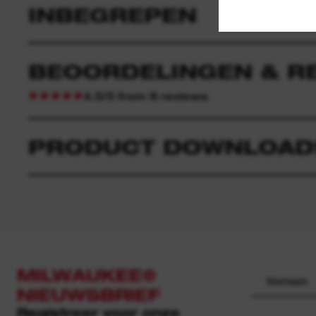
INBEGREPEN
BEOORDELINGEN & R
4.5/5 from 8 reviews
PRODUCT DOWNLOAD
MILWAUKEE®
NIEUWSBRIEF
Registreer voor onze