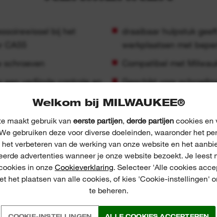
draaibaar hulpstuk geeft
er CA55
werkplaatsen met beper
re schroeven
Compatibel met Milwa
 een verfijnde controle en
Geschikt voor schroef
Welkom bij MILWAUKEE®
e maakt gebruik van
eerste partijen
,
derde partijen
cookies en v
We gebruiken deze voor diverse doeleinden, waaronder het pe
, het verbeteren van de werking van onze website en het aanbi
eerde advertenties wanneer je onze website bezoekt. Je leest 
 cookies in onze
Cookieverklaring
. Selecteer 'Alle cookies acce
t het plaatsen van alle cookies, of kies 'Cookie-instellingen' 
te beheren.
COOKIE-INSTELLINGEN
ALLE COOKIES ACCEPTEREN