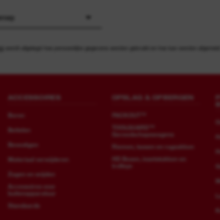
eroep
id
wordt uitgelegd hoe persoonlijke gegevens worden gebruikt en hoe kan worden afgemeld v
ACCESSOIRES
OPSLAG & OPBERGEN
Boren
PACKOUT™
O
TOOLGUARD™
Beitelen
Gereedschapswagens
H
Bevestigen
Riemen, tassen en rugzakken
H
HD Boxen, inzetstukken en
Materiaal verwijderen
trolleys
G
Zagen en snijden
M
Accessoires voor
buitenapparatuur
L
Standaards
K