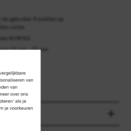
 de gebruiker 8 posities op
kte ruimte
ukee M18FSG
maten 25 mm - 55 mm
ergelijkbare
rsonaliseren van
eden van
meer over ons
pteren' als je
om je voorkeuren