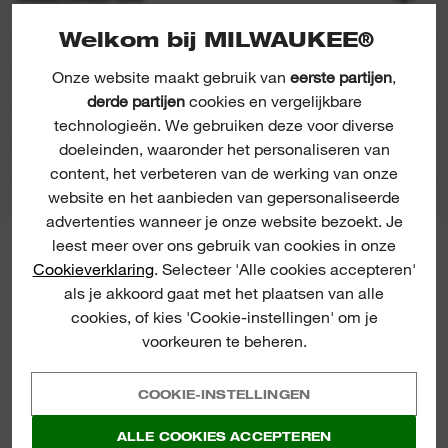
Welkom bij MILWAUKEE®
BEOORDELINGEN & RECENSIES
Onze website maakt gebruik van
eerste partijen
,
derde partijen
cookies en vergelijkbare
technologieën. We gebruiken deze voor diverse
PRODUCT DOWNLOADS
doeleinden, waaronder het personaliseren van
content, het verbeteren van de werking van onze
website en het aanbieden van gepersonaliseerde
advertenties wanneer je onze website bezoekt. Je
leest meer over ons gebruik van cookies in onze
MILWAUKEE® NIEUWSBRIEF
Cookieverklaring
. Selecteer 'Alle cookies accepteren'
Registreer voor onze nieuwsbrief en
als je akkoord gaat met het plaatsen van alle
ontvang de laatste
cookies, of kies 'Cookie-instellingen' om je
productlanceringen, nieuws en
voorkeuren te beheren.
acties direct in uw inbox
COOKIE-INSTELLINGEN
ALLE COOKIES ACCEPTEREN