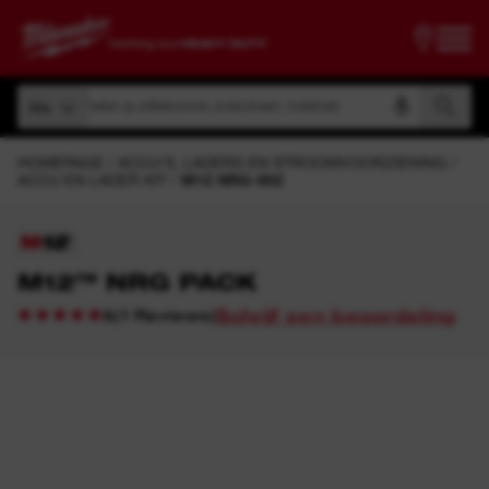
Zoeken op artikelnummer, productnaam, modelcode
Alle
Zoeken op artikelnummer, productnaam, modelcode
Alle
HOMEPAGE
ACCU'S, LADERS EN STROOMVOORZIENING
ACCU EN LADER KIT
M12 NRG-602
M12™ NRG PACK
Schrijf een beoordeling
(
1
Reviews
)
5