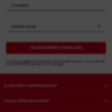
Selecteer beroep
WIJZIGINGEN OPSLAAN
In ons
Privacybeleid
wordt uitgelegd hoe persoonlijke gegevens worden gebruikt
en hoe kan worden afgemeld van de mailinglijst.
ELEKTRISCH GEREEDSCHAP
Boren en beitelen
TUIN & PARK MACHINES
Bevestigen
Grasmaaiers