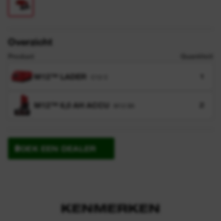
Overzicht
Product
Quantiteit
M12™ LADER
1
C12 C
M12™ 6,0 AH ACCU
2
M12 B6
ZOEK EEN DEALER
KENMERKEN