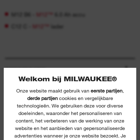
M12 B6 -
M12™
6.0 Ah accu
C12 C -
M12™
lader
SPECIFICATIE
Welkom bij MILWAUKEE®
Onze website maakt gebruik van
eerste partijen
,
INBEGREPEN
derde partijen
cookies en vergelijkbare
technologieën. We gebruiken deze voor diverse
doeleinden, waaronder het personaliseren van
BEOORDELINGEN & RECENSIES
content, het verbeteren van de werking van onze
5/5 from 1 reviews
website en het aanbieden van gepersonaliseerde
advertenties wanneer je onze website bezoekt. Je