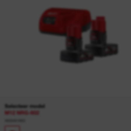
Selecteer model
M12 NRG-602
4933451903