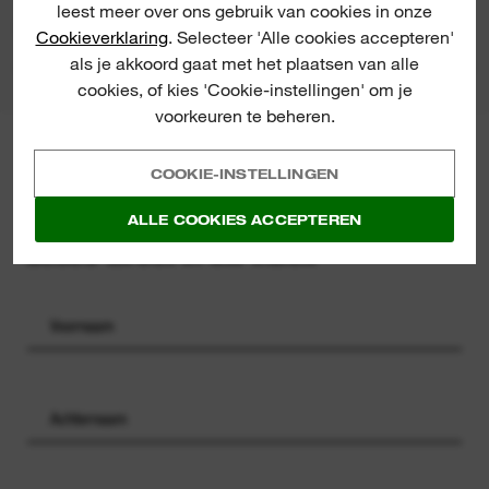
leest meer over ons gebruik van cookies in onze
PRODUCT DOWNLOADS
Cookieverklaring
. Selecteer 'Alle cookies accepteren'
als je akkoord gaat met het plaatsen van alle
cookies, of kies 'Cookie-instellingen' om je
voorkeuren te beheren.
MILWAUKEE® NIEUWSBRIEF
COOKIE-INSTELLINGEN
Registreer voor onze nieuwsbrief en
ontvang de laatste
ALLE COOKIES ACCEPTEREN
productlanceringen, nieuws en
acties direct in uw inbox