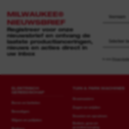
MILWAUKEE®
NIEUWSBRIEF
Registreer voor onze
nieuwsbrief en ontvang de
laatste productlanceringen,
Selecteer b
nieuws en acties direct in
uw inbox
In ons
Privacybele
ELEKTRISCH
TUIN & PARK MACHINES
GEREEDSCHAP
Grasmaaiers
Boren en beitelen
Zagen en snijden
Bevestigen
Snoeien en opruimen
Slijpen en polijsten
Bodem, gras en
grondverzorging
Brekers