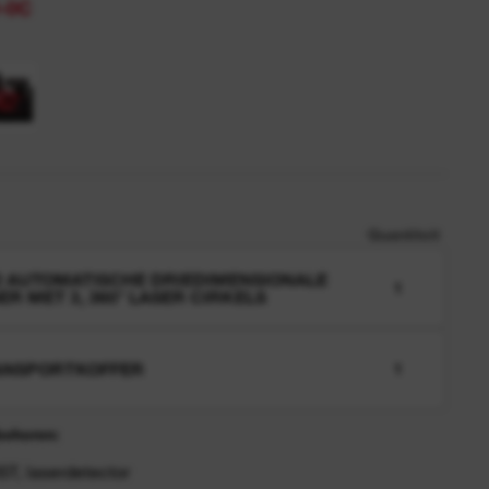
-0C
Quantiteit
 AUTOMATISCHE DRIEDIMENSIONALE
1
ER MET 3, 360° LASER CIRKELS
ANSPORTKOFFER
1
behoren:
ST, laserdetector