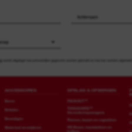
eroep
id
wordt uitgelegd hoe persoonlijke gegevens worden gebruikt en hoe kan worden afgemeld v
ACCESSOIRES
OPSLAG & OPBERGEN
Boren
PACKOUT™
O
TOOLGUARD™
Beitelen
Gereedschapswagens
H
Bevestigen
Riemen, tassen en rugzakken
H
HD Boxen, inzetstukken en
Materiaal verwijderen
trolleys
G