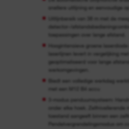
snellere uitlijning en eenvoudige op
Uitlijnbereik van 38 m met de mee
detector-/afstandsbedieningcombin
toepassingen over lange afstand.
Hoogintensieve groene laserdiode
laserlijnen levert in vergelijking 
geoptimaliseerd voor lange afstan
werkomgevingen.
Biedt een volledige werkdag werkt
met een M12 B4 accu
3-modus penduumsysteem: Handm
onder elke hoek. Zelfnivellerende
toestand aangeeft binnen een zelfn
Pendelvergrendelingsmodus om c