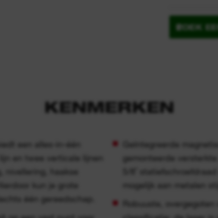
ZOEK E
KENMERKEN
iedt een alles-in-één
Geïntegreerde magnetis
lijn en twee verticale lijnen
gemonteerde versterkte
, nivellering, haakse
5/8˝ statiefschroefdraa
ierdoor kun je grote
mogelijk aan metalen stij
slechts één gereedschap.
Robuuste, overgegoten 
ait op een vast punt voor
classificatie: de laser i