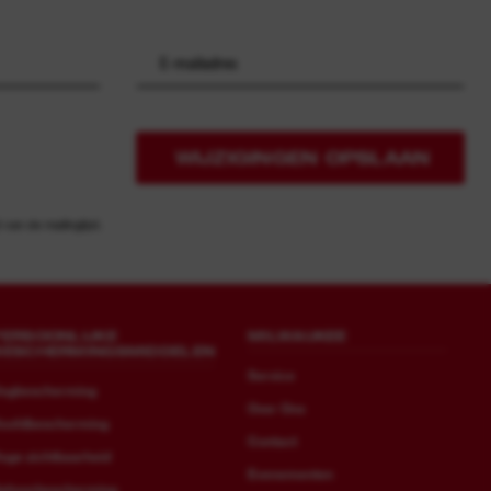
WIJZIGINGEN OPSLAAN
an de mailinglijst.
PERSOONLIJKE
MILWAUKEE
BESCHERMINGSMIDDELEN
Service
ogbescherming
Over Ons
oofdbescherming
Contact
oge zichtbaarheid
Evenementen
ehoorbescherming