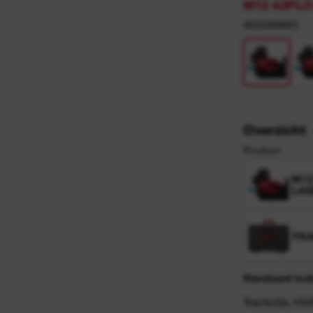
y
M12 A3PLO
4933499001
n
Overzicht
Product
M12
LAS
TR
Standaard toe
Trackclip, HVI