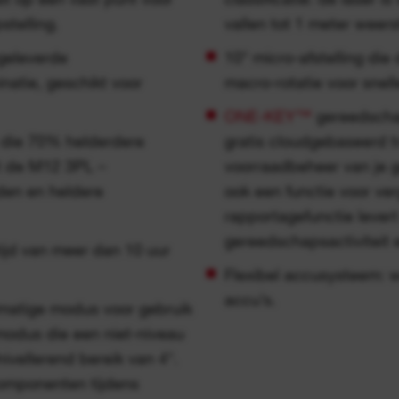
stelling.
vallen tot 1 meter weers
geleverde
10° micro-afstelling die
atie, geschikt voor
macro-rotatie voor snelle
ONE-KEY™
gereedschap
 die 70% helderdere
gratis cloudgebaseerd t
met de M12 3PL –
voorraadbeheer van je
den en heldere
ook een functie voor ve
rapportagefunctie levert
gereedschapsactiviteit 
ijd van meer dan 10 uur
Flexibel accusysteem:
accu’s.
atige modus voor gebruik
 modus die een niet-niveau
ivellerend bereik van 4°.
omponenten tijdens