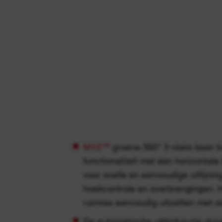
M12™
groene 360° 3-vlaks laser b
functionaliteit met één horizontale 
voor snelle en eenvoudige uitlijning
hoekcontrole en overbrengingen. H
ruimtes eenvoudig uitzetten met 
De automatische uitlijnfunctie dra