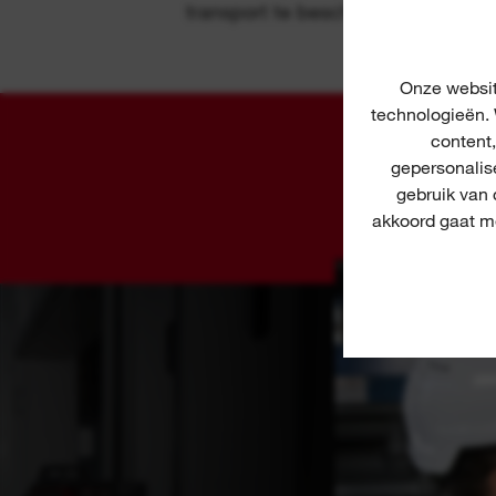
transport te beschermen
Onze websit
technologieën. 
content
A
gepersonalis
gebruik van
akkoord gaat me