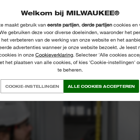
Welkom bij MILWAUKEE®
e maakt gebruik van
eerste partijen
,
derde partijen
cookies en v
We gebruiken deze voor diverse doeleinden, waaronder het pe
, het verbeteren van de werking van onze website en het aanbi
PPLICATIE IMPRESSI
eerde advertenties wanneer je onze website bezoekt. Je leest 
 cookies in onze
Cookieverklaring
. Selecteer 'Alle cookies acce
t het plaatsen van alle cookies, of kies 'Cookie-instellingen' 
te beheren.
COOKIE-INSTELLINGEN
ALLE COOKIES ACCEPTEREN