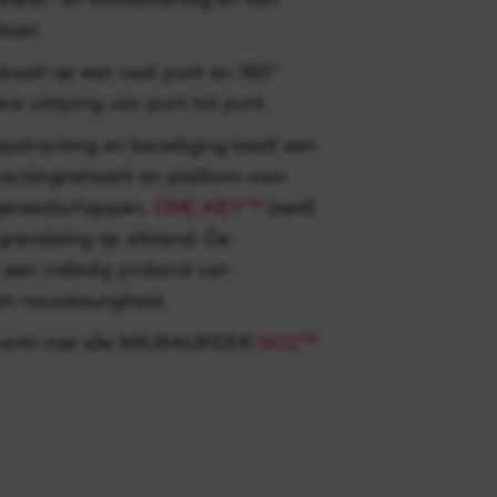
taan.
 draait op een vast punt en 360°
re uitlijning van punt tot punt.
stracking en beveiliging biedt een
rackingnetwerk en platform voor
 gereedschappen.
ONE-KEY™
biedt
rgrendeling op afstand. De
 een volledig protocol van
en nauwkeurigheid.
 werkt met alle MILWAUKEE®
M12™