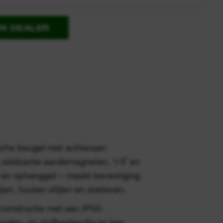
EN DEALER
che beugel met achteraan
 zeldzame-aardemagneten, 1/4˝ en
d en ophanggat – maakt bevestiging
len, houten stijlen en statieven.
constructie met een IP54-
s water- en stofbestendig en kan