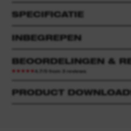
SPECIFICATIE
INBEGREPEN
BEOORDELINGEN & R
4.7/5 from 3 reviews
PRODUCT DOWNLOAD