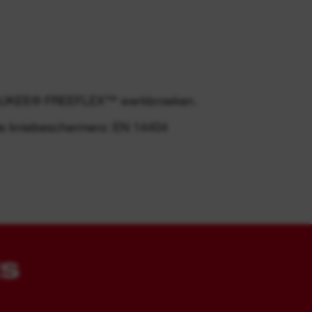
AUKEE® FREEFLEX™ werkbroeken.
de kniebeschermers: EN 14404
ES