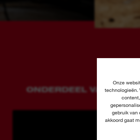
Onze websit
ONDERDEEL VAN DE P
technologieën. 
content
gepersonalis
gebruik van
akkoord gaat me