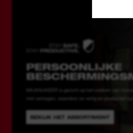
PERSOONLIJKE
BESCHERMINGS
MILWAUKEE® is gericht op het creëren van innova
niet vertragen, waardoor ze veilig en productief k
BEKIJK HET ASSORTIMENT