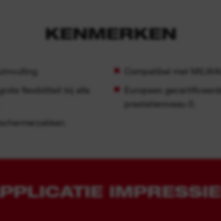
KENMERKEN
imvulling.
Compatibel met MILW
e flexibiliteit bij alle
Europees gecertificeer
prestatieniveau 0.
eschermerzakken.
PPLICATIE IMPRESSI