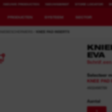
NIEUWE PRODUCTEN
NIEUWSBRIEF
STORE LOCATOR
B
PRODUCTEN
SYSTEEM
SECTOR
KNIEBESCHERMERS
KNEE PAD INSERTS
KNI
EVA
4
EQUIPMENT
OPLAADBARE
Schrijf ee
REDEFINED.
RUNTIJD.
Selecteer 
MX FUEL™ Overview
REDLITHIUM™ USB
KNEE PAD 
MX FUEL™ FORGE™
4932498789
Aantal
1