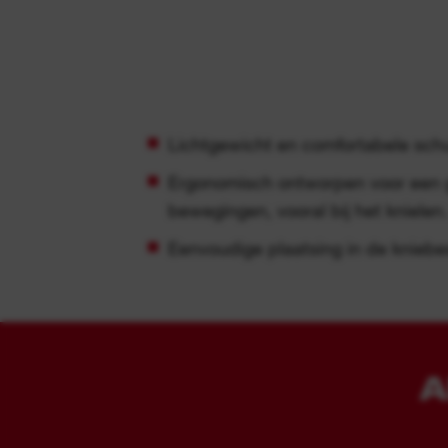
Lichtgewicht en comfortabele schu
Ergonomisch ontworpen voor een grot
bewegingen, vooral bij het knielen.
Eenvoudige plaatsing in de knieb
A