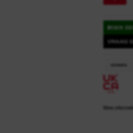
y
n
ZOEK E
VRAAG E
NORMEN
0
0
8
6
Meer informat