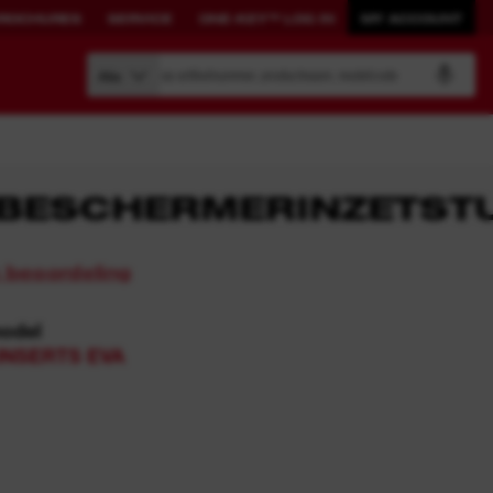
ROCHURES
SERVICE
ONE-KEY™ LOG IN
MY ACCOUNT
Zoeken op artikelnummer, productnaam, modelcode
Alle
EBESCHERMERINZETST
BOUW JE EIGEN
GEKOPPELDE
n beoordeling
SYSTEEM.
OPLOSSINGEN.
model
PACKOUT™
ONE-KEY™
INSERTS EVA
Bekijk alle met ONE-KEY™
verbonden tools
ONE-KEY™ Log in