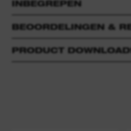
INBEGREPEN
BEOORDELINGEN & R
PRODUCT DOWNLOAD