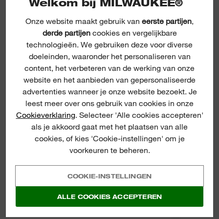
Welkom bij MILWAUKEE®
SPECIFICATIE
Onze website maakt gebruik van
eerste partijen
,
derde partijen
cookies en vergelijkbare
technologieën. We gebruiken deze voor diverse
INBEGREPEN
doeleinden, waaronder het personaliseren van
content, het verbeteren van de werking van onze
website en het aanbieden van gepersonaliseerde
BEOORDELINGEN & RECENSIES
advertenties wanneer je onze website bezoekt. Je
leest meer over ons gebruik van cookies in onze
Cookieverklaring
. Selecteer 'Alle cookies accepteren'
PRODUCT DOWNLOADS
als je akkoord gaat met het plaatsen van alle
cookies, of kies 'Cookie-instellingen' om je
voorkeuren te beheren.
COOKIE-INSTELLINGEN
ALLE COOKIES ACCEPTEREN