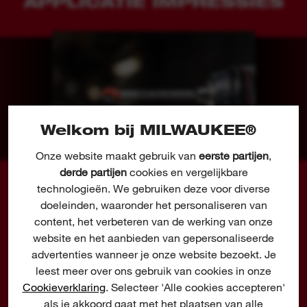
APPLICATIE IMPRESSIES
Welkom bij MILWAUKEE®
Onze website maakt gebruik van
eerste partijen
,
derde partijen
cookies en vergelijkbare
technologieën. We gebruiken deze voor diverse
doeleinden, waaronder het personaliseren van
content, het verbeteren van de werking van onze
ZIE WAT DE EXPERTS
website en het aanbieden van gepersonaliseerde
ZEGGEN
advertenties wanneer je onze website bezoekt. Je
leest meer over ons gebruik van cookies in onze
Cookieverklaring
. Selecteer 'Alle cookies accepteren'
BEKIJK DE UITLEG OVER DE UNIEKE KENMERKEN
als je akkoord gaat met het plaatsen van alle