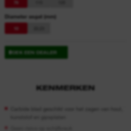
76
115
125
Diameter asgat (mm)
10
22.23
ZOEK EEN DEALER
KENMERKEN
Carbide blad geschikt voor het zagen van hout,
kunststof en gipsplaten
Geen risico op schijfbreuk