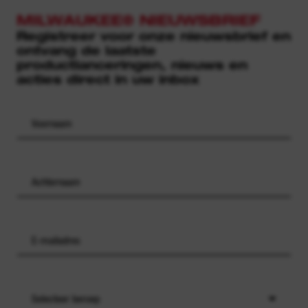
MILWAUKEE® NIEUWSBRIEF
Registreer voor onze nieuwsbrief en
ontvang de laatste
productlanceringen, nieuws en
acties direct in uw inbox
Selecteer beroep