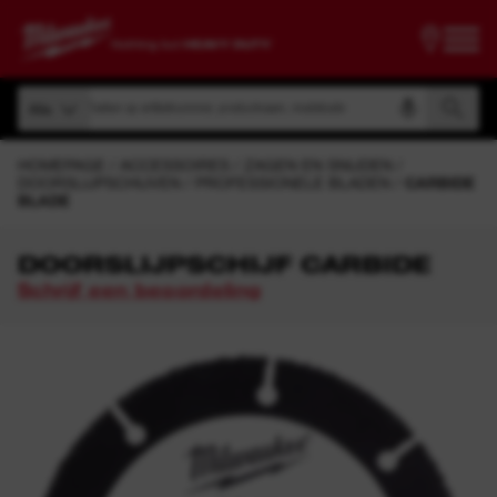
Zoeken op artikelnummer, productnaam, modelcode
Alle
Zoeken op artikelnummer, productnaam, modelcode
Alle
HOMEPAGE
ACCESSOIRES
ZAGEN EN SNIJDEN
DOORSLIJPSCHIJVEN
PROFESSIONELE BLADEN
CARBIDE
BLADE
DOORSLIJPSCHIJF CARBIDE
Schrijf een beoordeling