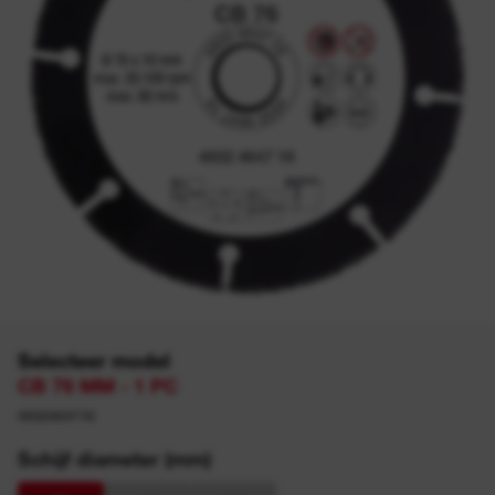
Selecteer model
CB 76 MM - 1 PC
4932464716
Schijf diameter (mm)