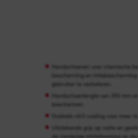
Handschoenen voor chemische be
bescherming en hittebescherming 
gebruiker te verbeteren.
Handschoenlengte van 350 mm om
beschermen.
Dubbele nitril coating voor meer 
Uitstekende grip op natte en geol
de zanderige nitrilafwerking op d