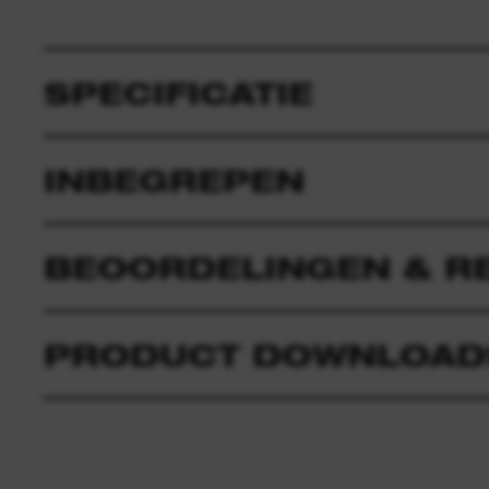
SPECIFICATIE
INBEGREPEN
BEOORDELINGEN & R
PRODUCT DOWNLOAD