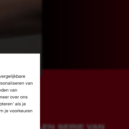
ergelijkbare
rsonaliseren van
eden van
meer over ons
pteren' als je
om je voorkeuren
SMIDDELEN SERIE VAN