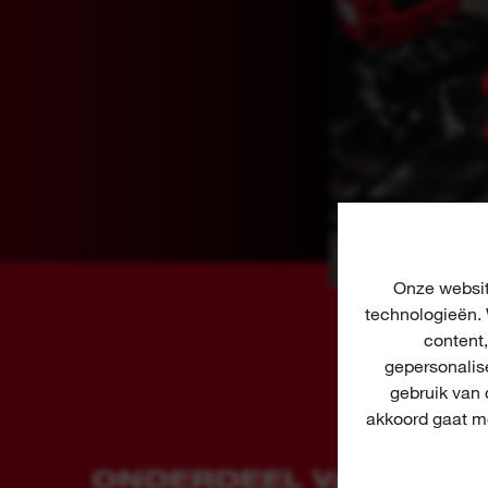
Onze websit
technologieën. 
content
gepersonalis
gebruik van
akkoord gaat me
ONDERDEEL VAN DE P