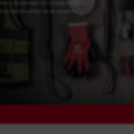
tieve oplossingen die de gebruikers
unnen blijven werken op de werkplek.