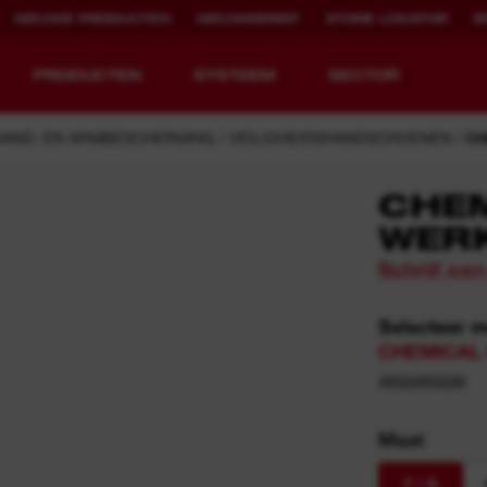
NIEUWE PRODUCTEN
NIEUWSBRIEF
STORE LOCATOR
B
PRODUCTEN
SYSTEEM
SECTOR
HAND- EN ARMBESCHERMING
VEILIGHEIDSHANDSCHOENEN
CH
CHE
WER
EQUIPMENT
OPLAADBARE
Schrijf ee
REDEFINED.
RUNTIJD.
Selecteer 
MX FUEL™ Overview
REDLITHIUM™ USB
CHEMICAL G
MX FUEL™ FORGE™
4932493228
Maat
7 / S