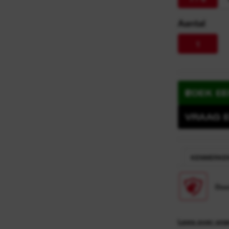
y
Aantal
n
1
ZOEK E
VRAAG E
KENMERKE
Duu
Lees over on