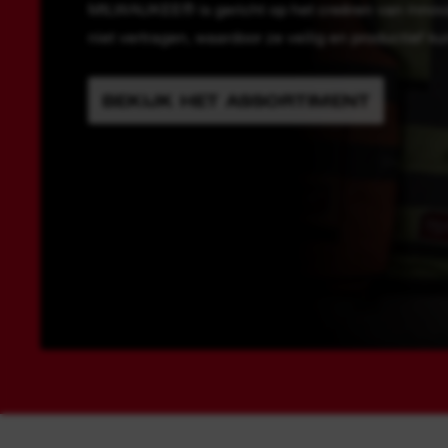
MILWAUKEE® is gericht op het creëren van innova
niet vertragen, waardoor ze veilig en productief k
BEKIJK HET ASSORTIMENT