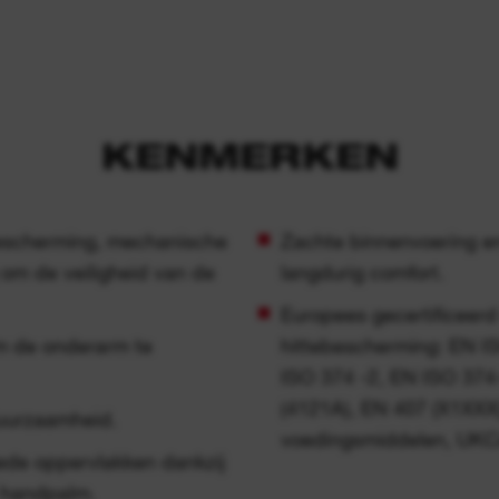
KENMERKEN
scherming, mechanische
Zachte binnenvoering en
om de veiligheid van de
langdurig comfort.
Europees gecertificeer
 de onderarm te
hittebescherming: EN 
ISO 374 -2, EN ISO 374
(4121A), EN 407 (X1XXX
duurzaamheid.
voedingsmiddelen, UK
iede oppervlakken dankzij
e handpalm.