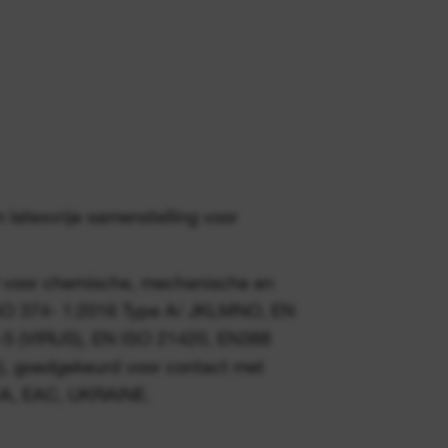
 latexvrije samenstelling voor
d voor chemische, mechanische en
ISO 374- 1:2016 Type A/ JKLMNO, EN
-5 (VIRUS), EN ISO 21420, EN388
), goedgekeurd voor contact met
CA, EAC, UKRAINE.