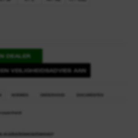
EN DEALER
EN VEILIGHEIDSADVIES AAN
N
NORMEN
ONDERHOUD
DOCUMENTEN
rzaamheid
ze producteigenschappen