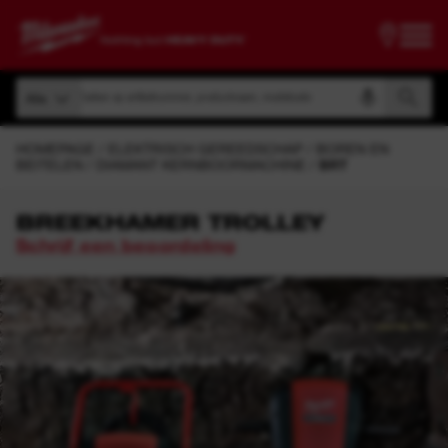
Zoeken op artikelnummer, productnaam, modelcode
Alle
Zoeken op artikelnummer, productnaam, modelcode
Alle
HOMEPAGE
ELEKTRISCH GEREEDSCHAP
BOREN EN
BEITELEN
DIAMANT KERNBOORMACHINE
BRT
BREEKHAMER TROLLEY
Schrijf een beoordeling