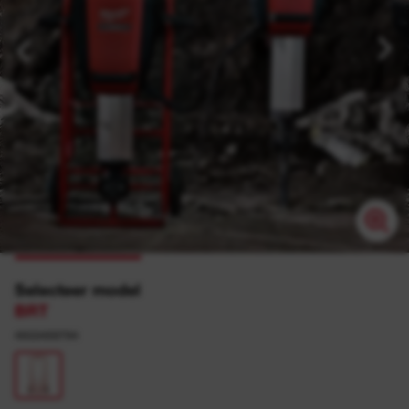
Selecteer model
BRT
4933459794