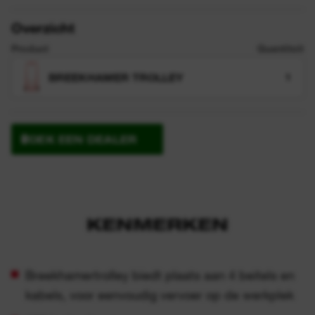
Overzicht
Product
Quantiteit
BREEKHAMER TROLLEY
1
ZOEK EEN DEALER
KENMERKEN
Breekhamertrolley biedt plaats aan 4 beitels en
kabels, voor eenvoudig vervoer op de werkplek