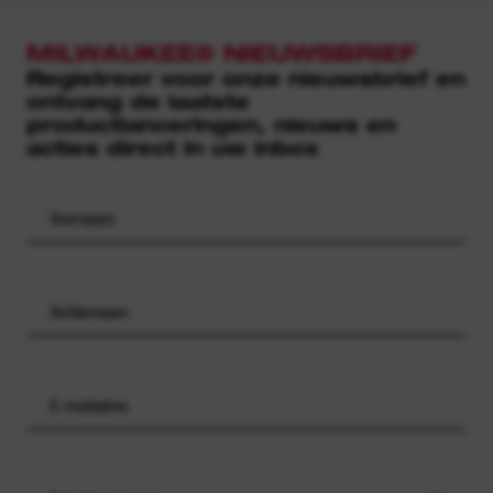
MILWAUKEE® NIEUWSBRIEF
Registreer voor onze nieuwsbrief en
ontvang de laatste
productlanceringen, nieuws en
acties direct in uw inbox