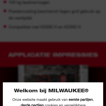
100 kg laadvermogen
Poedercoating beschermt tegen grof gebruik op
de werkplek
Compatibel met K2000 H en K2500 H
APPLICATIE IMPRESSIES
Welkom bij MILWAUKEE®
Onze website maakt gebruik van
eerste partijen
,
derde partijen
cookies en vergelijkbare