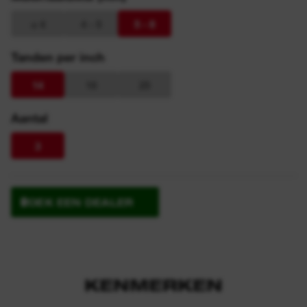
≤ 4
4 - 5
5 - 8
Tanden per inch
14
18
25
Aantal
3
ZOEK EEN DEALER
KENMERKEN