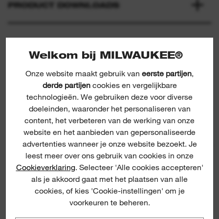
PRODUCT DOWNLOADS
Welkom bij MILWAUKEE®
Onze website maakt gebruik van
eerste partijen
,
derde partijen
cookies en vergelijkbare
technologieën. We gebruiken deze voor diverse
doeleinden, waaronder het personaliseren van
Bandsaw blade 1139.83 mm blade length
Bandsaw
content, het verbeteren van de werking van onze
website en het aanbieden van gepersonaliseerde
advertenties wanneer je onze website bezoekt. Je
BLADLEN
leest meer over ons gebruik van cookies in onze
Cookieverklaring
. Selecteer 'Alle cookies accepteren'
als je akkoord gaat met het plaatsen van alle
cookies, of kies 'Cookie-instellingen' om je
voorkeuren te beheren.