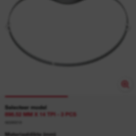
Selecteer model
898.52 MM X 14 TPI - 3 PCS
48390519
Materiaaldikte (mm)