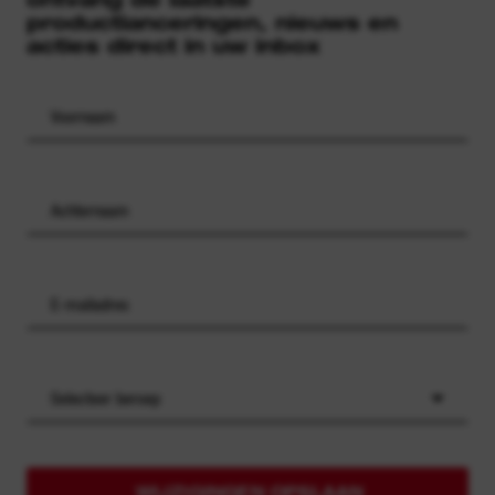
productlanceringen, nieuws en
acties direct in uw inbox
Selecteer beroep
WIJZIGINGEN OPSLAAN