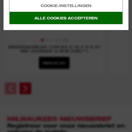
COOKIE-INSTELLINGEN
ALLE COOKIES ACCEPTEREN
(
1
)
BANDZAAGBLAD 1139,83 X 12,7 X 0,51
MM (CORDED & M18 FUEL™)
BEKIJK NU
MILWAUKEE® NIEUWSBRIEF
Registreer voor onze nieuwsbrief en
ontvang de laatste