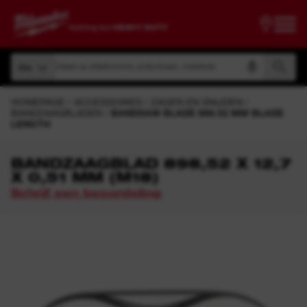
Zoeken op artikelnummer, productnaam, modelcode
Alle
Zoeken op artikelnummer, productnaam, modelcode
Alle
HOMEPAGE
ACCESSOIRES
ZAGEN EN SNIJDEN
BANDZAAGBLADEN
BANDSAW BLADE 898.52 MM BLADE
LENGTH
BANDZAAGBLAD 898,52 X 12,7
X 0,51 MM (M18)
Schrijf een beoordeling