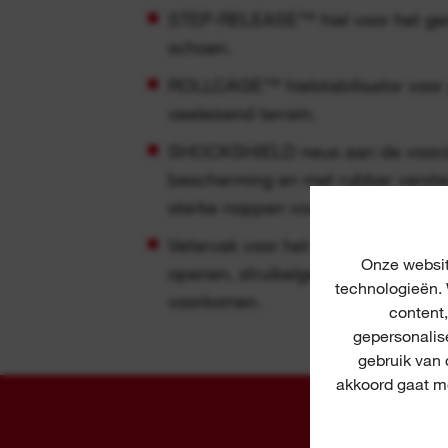
STEP-RELEASE™ hiel voor het gema
schoen.
ROLLCAGE™ hielstabilisator voor gr
veeleisend terrein.
SHOCKSHIELD neus aan de voorzij
bescherming en met rubber verste
sterke noppen voor de beste grip o
Vetervak voor het opbergen van v
Onze websit
openen, struikelgevaar en schade 
technologieën. 
voorkomen.
content
gepersonalis
gebruik van
akkoord gaat me
A