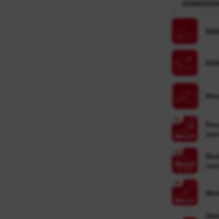
KENMERKE
EN
STE
Sho
Kou
zoo
Bes
met
Bes
Get