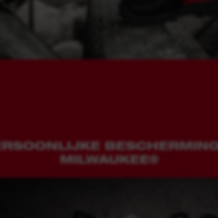
ERSOONLIJKE BESCHERMING
MILWAUKEE®