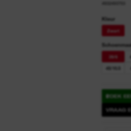
y
4932493753
n
Kleur
Zwart
Schoenmaat
39/6
45/10.5
ZOEK E
VRAAG E