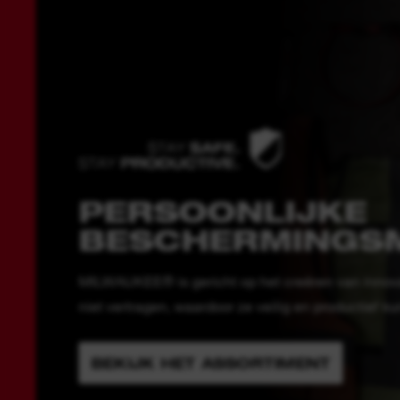
PERSOONLIJKE
BESCHERMINGS
MILWAUKEE® is gericht op het creëren van innova
niet vertragen, waardoor ze veilig en productief k
BEKIJK HET ASSORTIMENT