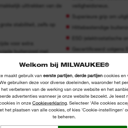
kkelijk uittrekken van de
veiligheidsneus.
Superieure grip om uitg
ote stabiliteit, zelfs op
Hittebestendige buitenz
ESD (elektrostatische on
de voor extra
Gecertificeerd volgen
vigde buitenzool met
SC FO LG SR .
p veeleisend terrein.
Welkom bij MILWAUKEE®
Beschikbare maten: 39-
eters om onbedoeld
e maakt gebruik van
eerste partijen
,
derde partijen
cookies en v
aan de veters te
We gebruiken deze voor diverse doeleinden, waaronder het pe
, het verbeteren van de werking van onze website en het aanbi
eerde advertenties wanneer je onze website bezoekt. Je leest 
 cookies in onze
Cookieverklaring
. Selecteer 'Alle cookies acce
t het plaatsen van alle cookies, of kies 'Cookie-instellingen' 
te beheren.
PPLICATIE IMPRESSI