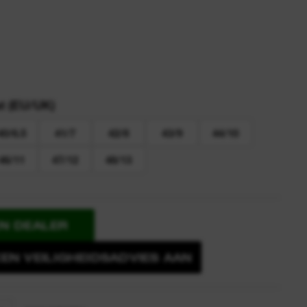
 (EU/UK)
40/6.5
41/7
42/8
43/9
44/10
46/11
47/12
48/13
EN DEALER
EN VEILIGHEIDSADVIES AAN