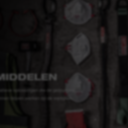
MIDDELEN
tieve oplossingen die de gebruikers
unnen blijven werken op de werkplek.