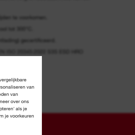
lijden te voorkomen.
ool tot 300°C.
tlading) gecertificeerd.
s EN ISO 20345:2022 S3S ESD HRO
48.
ergelijkbare
rsonaliseren van
eden van
meer over ons
pteren' als je
om je voorkeuren
ES