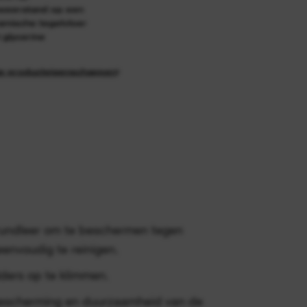
pweerstand op een
amische tegelvloer
 glycerine
ze producteigenschappen
rundleer om te beschermen tegen
 eenvoudig te reinigen.
dders op te klimmen.
bescherming en duurzaamheid van de