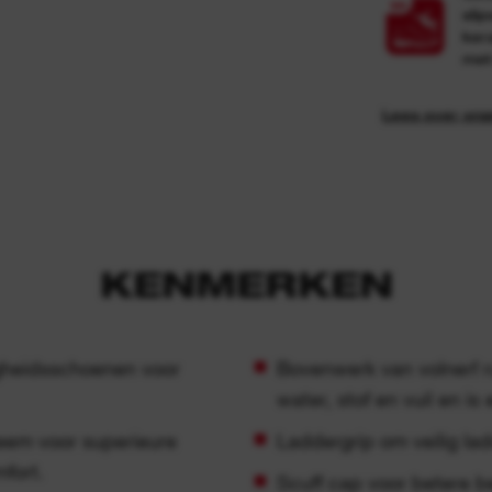
sli
ker
met
Lees over on
KENMERKEN
gheidsschoenen voor
Bovenwerk van volnerf 
water, stof en vuil en is
em voor superieure
Laddergrip om veilig la
fort.
Scuff cap voor betere 