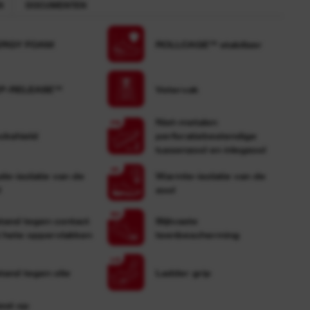
N
DOCUMENTEN
ERGY FOAM
ROLLCAGE™ stabilizer
P-RELEASE™
Vetervak
Niet-metalen
ckshield
perforatiebestendige
tussenzool en inlegzool
de-isolatie van de
Warmte-isolatie van de
l
zool
tand tegen contact
Slijtvaste
 hete oppervlakken
teenbescherming
tand tegen olie
Ladder grip
est op