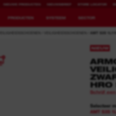
NIEUWE PRODUCTEN
NIEUWSBRIEF
STORE LOCATOR
B
PRODUCTEN
SYSTEEM
SECTOR
VEILIGHEIDSSCHOENEN
VEILIGHEIDSSCHOENEN
AMT S3S 1L1
NIEUW
5
ARM
EQUIPMENT
OPLAADBARE
REDEFINED.
RUNTIJD.
VEIL
ZWAR
MX FUEL™ Overview
REDLITHIUM™ USB
HRO 
MX FUEL™ FORGE™
Schrijf ee
Selecteer 
AMT S3S 1