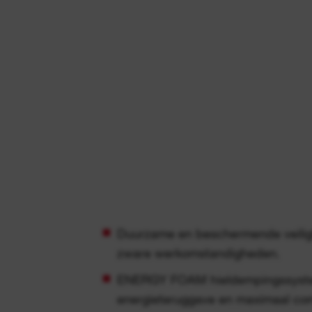
Duurzame en beschermende veili
zware werkomstandigheden.
ENERGY FOAM hieldempingssyste
energieteruggave en maximaal com